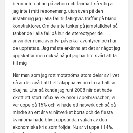
beror inte enbart på avbön och fanmail, så ytlig är
jag inte i mitt resonemang, utan även på den
inställning jag i alla fall tillfälligtvis träffar på bland
konstruktörer. Om de inte tänker på jämställdhet så
tänker de i alla fall på hur de stereotyper de
använder i sina äventyr påverkar äventyren och hur
de uppfattas. Jag måste erkänna att det är något jag
uppskattar men också något jag har lite svårt att ta
till mig.
När man som jag rott motströms stora delar av livet
så är det svårt att helt slappna av och tro att allt är
okej nu. Lite så kände jag runt 2008 när det hade
skett ett stort influx av kvinnor i spelbranschen, vi
var uppe på 15% och vi hade ett nätverk och så på
mindre än ett år var nätverket borta och de flesta
kvinnorna hade blivit uppsagda i vakan av den
ekonomiska kris som följde. Nu är vi uppe i 14%,