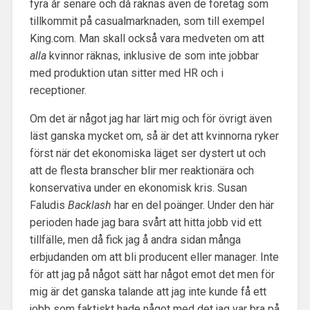
fyra år senare och då räknas även de företag som
tillkommit på casualmarknaden, som till exempel
King.com. Man skall också vara medveten om att
alla
kvinnor räknas, inklusive de som inte jobbar
med produktion utan sitter med HR och i
receptioner.
Om det är något jag har lärt mig och för övrigt även
läst ganska mycket om, så är det att kvinnorna ryker
först när det ekonomiska läget ser dystert ut och
att de flesta branscher blir mer reaktionära och
konservativa under en ekonomisk kris. Susan
Faludis
Backlash
har en del poänger. Under den här
perioden hade jag bara svårt att hitta jobb vid ett
tillfälle, men då fick jag å andra sidan många
erbjudanden om att bli producent eller manager. Inte
för att jag på något sätt har något emot det men för
mig är det ganska talande att jag inte kunde få ett
jobb som faktiskt hade något med det jag var bra på