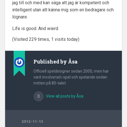
jag till och med kan säga att jag är kompetent och
intelligent utan att känna mig som en bedragare och
lögnare.
Life is good. And wierd.
(Visited 229 times, 1 visits today)
Published by
Åsa
Officiell speldesigner sedan 2000, men har
varit involverad i spel och spelande sedan
mitten på 80-talet.
View all posts by Åsa
2012-11-13