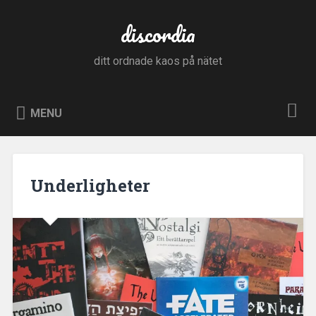
Skip
to
discordia
Search
content
ditt ordnade kaos på nätet
MENU
Underligheter