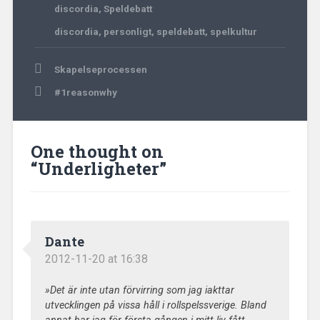
discordia
,
Speldebatt
discordia
,
personligt
,
speldebatt
,
spelkultur
Post
Skapelseprocessen
navigation
#1reasonwhy
One thought on
“
Underligheter
”
Dante
2012-11-20 at 16:38
»Det är inte utan förvirring som jag iakttar
utvecklingen på vissa håll i rollspelssverige. Bland