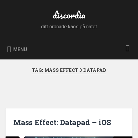
Skip
to
discordia
Search
content
ditt ordnade kaos på nätet
MENU
TAG:
MASS EFFECT 3 DATAPAD
Mass Effect: Datapad – iOS