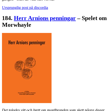
Ursprunglig post på discordia
184.
Herr Arnions penningar
– Spelet om
Morwhayle
Det talades vitt och brett om mordbranden som skett några dagar