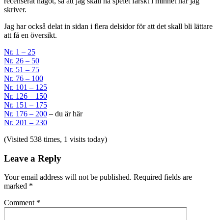
recenserat något, så att jag skall ha spelet färskt i minnet när jag
skriver.
Jag har också delat in sidan i flera delsidor för att det skall bli lättare
att få en översikt.
Nr. 1 – 25
Nr. 26 – 50
Nr. 51 – 75
Nr. 76 – 100
Nr. 101 – 125
Nr. 126 – 150
Nr. 151 – 175
Nr. 176 – 200
– du är här
Nr. 201 – 230
(Visited 538 times, 1 visits today)
Leave a Reply
Your email address will not be published.
Required fields are
marked
*
Comment
*