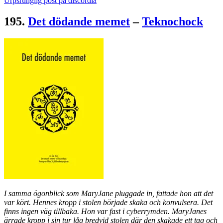
Urpsrunglig post på discordia
195.
Det dödande memet
–
Teknochock
I samma ögonblick som MaryJane pluggade in, fattade hon att det
var kört. Hennes kropp i stolen började skaka och konvulsera. Det
finns ingen väg tillbaka. Hon var fast i cyberrymden. MaryJanes
ärrade kropp i sin tur låg bredvid stolen där den skakade ett tag och