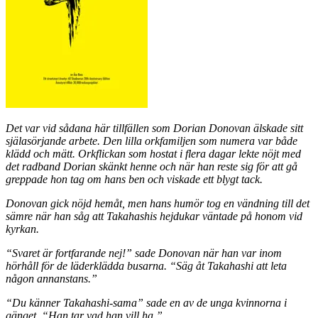
Det var vid sådana här tillfällen som Dorian Donovan älskade sitt
själasörjande arbete. Den lilla orkfamiljen som numera var både
klädd och mätt. Orkflickan som hostat i flera dagar lekte nöjt med
det radband Dorian skänkt henne och när han reste sig för att gå
greppade hon tag om hans ben och viskade ett blygt tack.
Donovan gick nöjd hemåt, men hans humör tog en vändning till det
sämre när han såg att Takahashis hejdukar väntade på honom vid
kyrkan.
“Svaret är fortfarande nej!” sade Donovan när han var inom
hörhåll för de läderklädda busarna. “Säg åt Takahashi att leta
någon annanstans.”
“Du känner Takahashi-sama” sade en av de unga kvinnorna i
gänget. “Han tar vad han vill ha.”