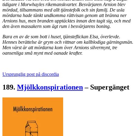
tidigare i Morwhayles rikemanskvarter. Besvärjaren Arnion blev
mördad, tillsammans med allt tjänstefolk och sin familj. De usla
mördarna hade tänkt undkomma rättvisan genom att bränna ner
Arnions hus, men branden upptäcktes innan den tagit sig, och med
den även massakern som ägt rum i besvärjarens boning.
Bara en av de som bott i huset, tjänsteflickan Elsa, överlevde.
Hennes berättelse är grym och vittnar om kallblodiga gärningsmän.
Men värst är att mördarna kom över Arnions silvermynt, tre
oansenliga små mynt med oanade krafter.
Ursprunglig post på discordia
189.
Mjölkkonspirationen
– Supergänget