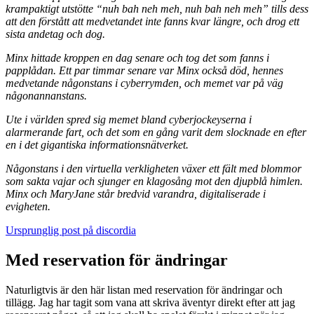
krampaktigt utstötte “nuh bah neh meh, nuh bah neh meh” tills dess
att den förstått att medvetandet inte fanns kvar längre, och drog ett
sista andetag och dog.
Minx hittade kroppen en dag senare och tog det som fanns i
papplådan. Ett par timmar senare var Minx också död, hennes
medvetande någonstans i cyberrymden, och memet var på väg
någonannanstans.
Ute i världen spred sig memet bland cyberjockeyserna i
alarmerande fart, och det som en gång varit dem slocknade en efter
en i det gigantiska informationsnätverket.
Någonstans i den virtuella verkligheten växer ett fält med blommor
som sakta vajar och sjunger en klagosång mot den djupblå himlen.
Minx och MaryJane står bredvid varandra, digitaliserade i
evigheten.
Ursprunglig post på discordia
Med reservation för ändringar
Naturligtvis är den här listan med reservation för ändringar och
tillägg. Jag har tagit som vana att skriva äventyr direkt efter att jag