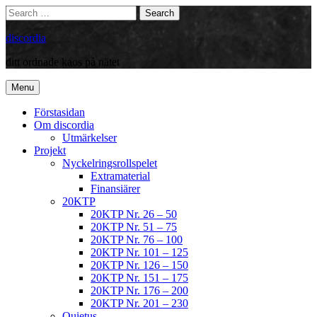
Skip
Search
Search
to
for:
content
discordia
ditt ordnade kaos på nätet
Menu
Förstasidan
Om discordia
Utmärkelser
Projekt
Nyckelringsrollspelet
Extramaterial
Finansiärer
20KTP
20KTP Nr. 26 – 50
20KTP Nr. 51 – 75
20KTP Nr. 76 – 100
20KTP Nr. 101 – 125
20KTP Nr. 126 – 150
20KTP Nr. 151 – 175
20KTP Nr. 176 – 200
20KTP Nr. 201 – 230
Quietus