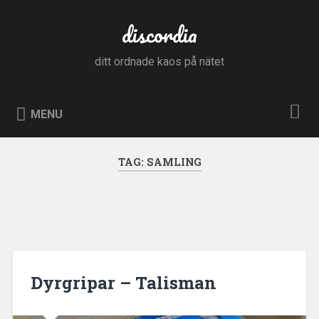
Skip
to
discordia
Search
content
ditt ordnade kaos på nätet
MENU
TAG:
SAMLING
Dyrgripar – Talisman