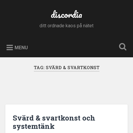
Skip
to
discordia
Search
content
ditt ordnade kaos på nätet
MENU
TAG:
SVÄRD & SVARTKONST
Svärd & svartkonst och
systemtänk