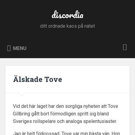
Skip
to
discordia
Search
content
ditt ordnade kaos på nätet
MENU
Älskade Tove
Vid det här laget har den sorgliga nyheten att Tove
Gillbring gått bort förmodligen spritt sig bland
Sveriges rollspelare och analoga spelentusiaster.
Jag är helt förkrossad. Tove var min bästa vän. Hon