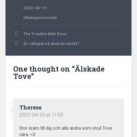
2022-04-19
Okategoriserade
Post
The Trouble With Eivor
navigation
Är rollspel så demokratiskt?
One thought on “
Älskade
Tove
”
Therese
2022-04-20 at 11:05
Stor kram till dig och alla andra som stod Tove
nära. <3