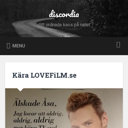
Skip
to
discordia
Search
content
ditt ordnade kaos på nätet
MENU
Kära LOVEFiLM.se