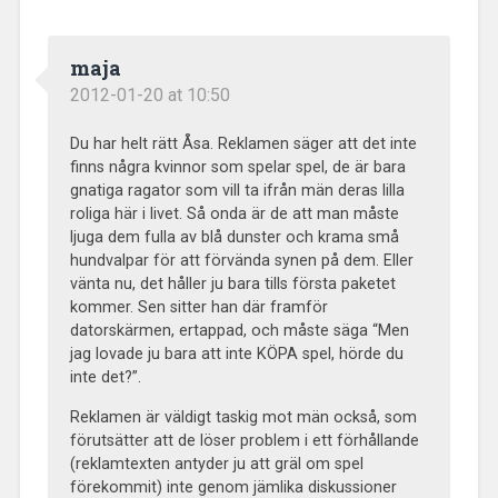
maja
2012-01-20 at 10:50
Du har helt rätt Åsa. Reklamen säger att det inte
finns några kvinnor som spelar spel, de är bara
gnatiga ragator som vill ta ifrån män deras lilla
roliga här i livet. Så onda är de att man måste
ljuga dem fulla av blå dunster och krama små
hundvalpar för att förvända synen på dem. Eller
vänta nu, det håller ju bara tills första paketet
kommer. Sen sitter han där framför
datorskärmen, ertappad, och måste säga “Men
jag lovade ju bara att inte KÖPA spel, hörde du
inte det?”.
Reklamen är väldigt taskig mot män också, som
förutsätter att de löser problem i ett förhållande
(reklamtexten antyder ju att gräl om spel
förekommit) inte genom jämlika diskussioner