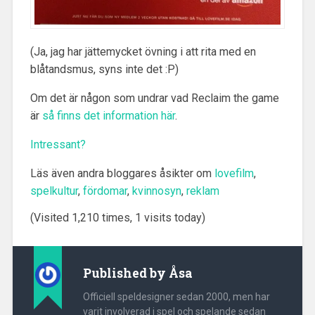
(Ja, jag har jättemycket övning i att rita med en
blåtandsmus, syns inte det :P)
Om det är någon som undrar vad Reclaim the game
är
så finns det information här
.
Intressant?
Läs även andra bloggares åsikter om
lovefilm
,
spelkultur
,
fördomar
,
kvinnosyn
,
reklam
(Visited 1,210 times, 1 visits today)
Published by
Åsa
Officiell speldesigner sedan 2000, men har
varit involverad i spel och spelande sedan