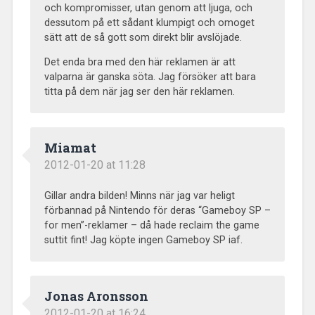
och kompromisser, utan genom att ljuga, och
dessutom på ett sådant klumpigt och omoget
sätt att de så gott som direkt blir avslöjade.
Det enda bra med den här reklamen är att
valparna är ganska söta. Jag försöker att bara
titta på dem när jag ser den här reklamen.
Miamat
2012-01-20 at 11:28
Gillar andra bilden! Minns när jag var heligt
förbannad på Nintendo för deras “Gameboy SP –
for men”-reklamer – då hade reclaim the game
suttit fint! Jag köpte ingen Gameboy SP iaf.
Jonas Aronsson
2012-01-20 at 16:24