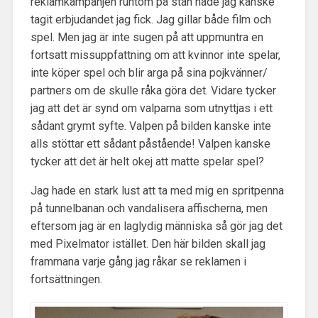
reklamkampanjen runtom på stan hade jag kanske
tagit erbjudandet jag fick. Jag gillar både film och
spel. Men jag är inte sugen på att uppmuntra en
fortsatt missuppfattning om att kvinnor inte spelar,
inte köper spel och blir arga på sina pojkvänner/
partners om de skulle råka göra det. Vidare tycker
jag att det är synd om valparna som utnyttjas i ett
sådant grymt syfte. Valpen på bilden kanske inte
alls stöttar ett sådant påstående! Valpen kanske
tycker att det är helt okej att matte spelar spel?
Jag hade en stark lust att ta med mig en spritpenna
på tunnelbanan och vandalisera affischerna, men
eftersom jag är en laglydig människa så gör jag det
med Pixelmator istället. Den här bilden skall jag
frammana varje gång jag råkar se reklamen i
fortsättningen.