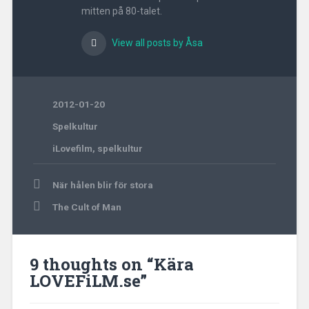
mitten på 80-talet.
View all posts by Åsa
2012-01-20
Spelkultur
iLovefilm
,
spelkultur
Post
När hålen blir för stora
navigation
The Cult of Man
9 thoughts on “
Kära
LOVEFiLM.se
”