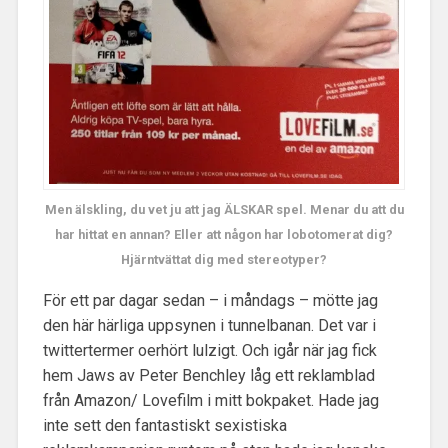
Men älskling, du vet ju att jag ÄLSKAR spel. Menar du att du
har hittat en annan? Eller att någon har lobotomerat dig?
Hjärntvättat dig med stereotyper?
För ett par dagar sedan – i måndags – mötte jag
den här härliga uppsynen i tunnelbanan. Det var i
twittertermer oerhört lulzigt. Och igår när jag fick
hem Jaws av Peter Benchley låg ett reklamblad
från Amazon/ Lovefilm i mitt bokpaket. Hade jag
inte sett den fantastiskt sexistiska