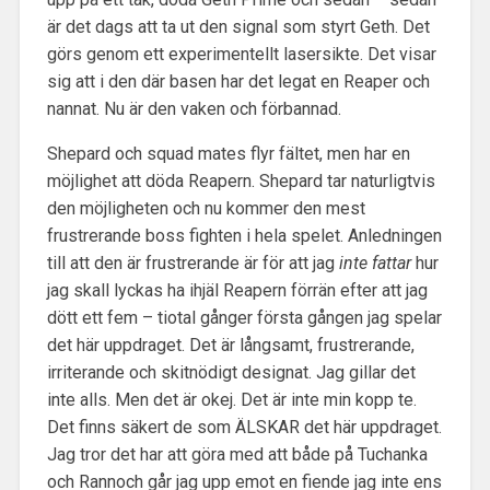
är det dags att ta ut den signal som styrt Geth. Det
görs genom ett experimentellt lasersikte. Det visar
sig att i den där basen har det legat en Reaper och
nannat. Nu är den vaken och förbannad.
Shepard och squad mates flyr fältet, men har en
möjlighet att döda Reapern. Shepard tar naturligtvis
den möjligheten och nu kommer den mest
frustrerande boss fighten i hela spelet. Anledningen
till att den är frustrerande är för att jag
inte fattar
hur
jag skall lyckas ha ihjäl Reapern förrän efter att jag
dött ett fem – tiotal gånger första gången jag spelar
det här uppdraget. Det är långsamt, frustrerande,
irriterande och skitnödigt designat. Jag gillar det
inte alls. Men det är okej. Det är inte min kopp te.
Det finns säkert de som ÄLSKAR det här uppdraget.
Jag tror det har att göra med att både på Tuchanka
och Rannoch går jag upp emot en fiende jag inte ens