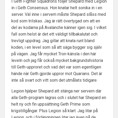
I Geth Fighter Squadrons följer Shepard med Legion
in i Geth Consensus. Hon knatar helt sonika in i en
server. Väl inne i servern måste Shepard slåss med
kod som trilskas. Jag är rätt övertygad om att en
del av kodarna på Avalanche känner igen sig. I vilket
fall som helst är det ett väldigt tillbakalutat och
trevligt uppdrag. Jag gillar att knata runt bland
koden, i en level som så att säga bygger sig själv
på vägen. Jag får mycket Tron-känsla i den här
leveln och jag får också mycket bakgrundshistoria
till Geth-upproret och vad det var som egentligen
hände när Geth gjorde uppror mot Quarians. Det är
inte så svart och vitt som det utmålats tidigare.
Legion hjälper Shepard att stänga ner servern där
alla Geth-program lagras och i slutet har Shepard en
helt ny och fin uppsättning Geth Prime som
krigstillgångar. Plus Legion så klart. Jag litar på
Legion, och i förlängningen litar jag även på de