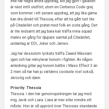
inte har några andra uppdrag, allt jag gjort i galaxen
är näst intill slutfört, utom en Cerberus Code-grej
som kommer i ett senare uppdrag, att jag lika gärna
kan dra direkt till Thessia, efter att ha gått runt lite
på Citadellet och pratat med folk en sista gång. Det
är lite ledsamt att jag bara kan träffa mina squad
mates en gång för djupare samtal på Citadellet,
undantag är EDI, Joker och James.
Jag har dessutom lyckats träffa Zaaed Massani
igen och har rekryterar honom i fighten. Av någon
anledning gillar jag honom bättre i Mass Effect 3 än
2 men så har han ju världens coolaste röst också,
skrovlig och dann.
Priority: Thessia
Thessia. I den här genomspelningen tar jag med
mig Javik och Liara. Liara är mer eller mindre ett
måste. Hon är så upprörd över Thessias stundande