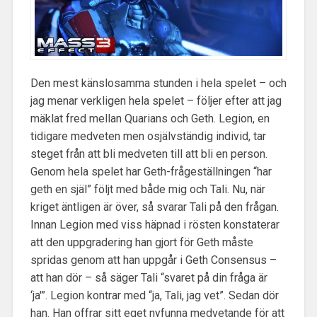
Den mest känslosamma stunden i hela spelet – och
jag menar verkligen hela spelet – följer efter att jag
mäklat fred mellan Quarians och Geth. Legion, en
tidigare medveten men osjälvständig individ, tar
steget från att bli medveten till att bli en person.
Genom hela spelet har Geth-frågeställningen “har
geth en själ” följt med både mig och Tali. Nu, när
kriget äntligen är över, så svarar Tali på den frågan.
Innan Legion med viss häpnad i rösten konstaterar
att den uppgradering han gjort för Geth måste
spridas genom att han uppgår i Geth Consensus –
att han dör – så säger Tali “svaret på din fråga är
‘ja'”. Legion kontrar med “ja, Tali, jag vet”. Sedan dör
han. Han offrar sitt eget nyfunna medvetande för att