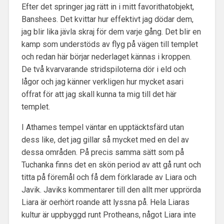
Efter det springer jag rätt in i mitt favorithatobjekt,
Banshees. Det kvittar hur effektivt jag dödar dem,
jag blir lika jävla skraj för dem varje gång. Det blir en
kamp som understöds av flyg på vägen till templet
och redan här börjar nederlaget kännas i kroppen.
De två kvarvarande stridspiloterna dör i eld och
lågor och jag känner verkligen hur mycket asari
offrat för att jag skall kunna ta mig till det här
templet.
I Athames tempel väntar en upptäcktsfärd utan
dess like, det jag gillar så mycket med en del av
dessa områden. På precis samma sätt som på
Tuchanka finns det en skön period av att gå runt och
titta på föremål och få dem förklarade av Liara och
Javik. Javiks kommentarer till den allt mer upprörda
Liara är oerhört roande att lyssna på. Hela Liaras
kultur är uppbyggd runt Protheans, något Liara inte