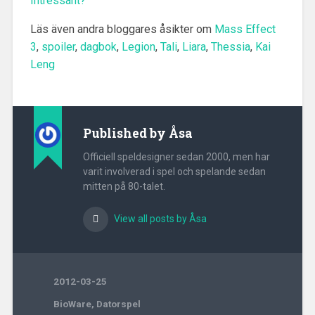
Intressant?
Läs även andra bloggares åsikter om
Mass Effect
3
,
spoiler
,
dagbok
,
Legion
,
Tali
,
Liara
,
Thessia
,
Kai
Leng
Published by
Åsa
Officiell speldesigner sedan 2000, men har
varit involverad i spel och spelande sedan
mitten på 80-talet.
View all posts by Åsa
2012-03-25
BioWare
,
Datorspel