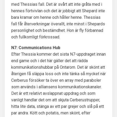
med Thessias fall. Det är svårt att inte gråta med i
hennes förtvivlan och det är jobbigt att Shepard inte
bara kramar om henne och håller henne. Thessias
fall får återverkningar överallt, inte minst i Shepards
personlighet och bestämdhet. Hon är fly förbannad
och fullkomligt förkrossad.
N7: Communications Hub
Efter Thessia kommer det sista N7-uppdraget innan
end game och i det här gäller det att rädda
kommunikationshubbar på Ontarom. Det är skönt att
återigen få släppa loss och inte tänka så mycket när
Cerberus försöker ta över en array med paraboler
som används i alliansens kommunikationskanaler.
Det är ett relativt avslappnat uppdrag och som
vanligt handlar det om att skjuta Cerberustrupper,
hitta lite data, stänga av ett par grejer och slå på ett
par andra. Kött och potatis, men skönt, efter