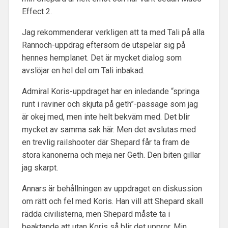
Effect 2.
Jag rekommenderar verkligen att ta med Tali på alla
Rannoch-uppdrag eftersom de utspelar sig på
hennes hemplanet. Det är mycket dialog som
avslöjar en hel del om Tali inbakad.
Admiral Koris-uppdraget har en inledande “springa
runt i raviner och skjuta på geth”-passage som jag
är okej med, men inte helt bekväm med. Det blir
mycket av samma sak här. Men det avslutas med
en trevlig railshooter där Shepard får ta fram de
stora kanonerna och meja ner Geth. Den biten gillar
jag skarpt.
Annars är behållningen av uppdraget en diskussion
om rätt och fel med Koris. Han vill att Shepard skall
rädda civilisterna, men Shepard måste ta i
beaktande att utan Koris så blir det uppror. Min