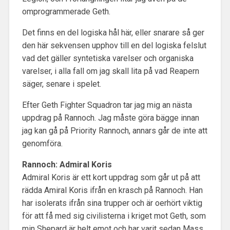
omprogrammerade Geth.
Det finns en del logiska hål här, eller snarare så ger
den här sekvensen upphov till en del logiska felslut
vad det gäller syntetiska varelser och organiska
varelser, i alla fall om jag skall lita på vad Reapern
säger, senare i spelet.
Efter Geth Fighter Squadron tar jag mig an nästa
uppdrag på Rannoch. Jag måste göra bägge innan
jag kan gå på Priority Rannoch, annars går de inte att
genomföra.
Rannoch: Admiral Koris
Admiral Koris är ett kort uppdrag som går ut på att
rädda Amiral Koris ifrån en krasch på Rannoch. Han
har isolerats ifrån sina trupper och är oerhört viktig
för att få med sig civilisterna i kriget mot Geth, som
min Shepard är helt emot och har varit sedan Mass