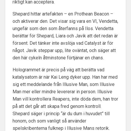
riktigt kan acceptera.
Shepard hittar artefakten – en Prothean Beacon –
och aktiverar den. Det visar sig vara en VI, Vendetta,
ungefär som den som återfanns på Ilos. Vendetta
berättar för Shepard, Liara och Javik att det redan är
försent. Det tänker inte avslöja vad Catalyst är för
något. Javik steppar upp, lite oväntat, och säger att
den här cykeln åtminstone förtjänar en chans.
Hologrammet är precis på väg att berätta vad
katalysatorn är när Kai Leng dyker upp. Han har med
sig ett meddelande från Illusive Man, som Illusive
Man mer eller mindre levererar in person. Illusive
Man vill kontrollera Reapers, inte döda dem, han tror
på att det går att skapa fred genom kontroll.
Shepard säger i princip “är du dum i huvudet” till
honom, och som vanligt så använder
spelskribenterna fulknep i Illusive Mans retorik.