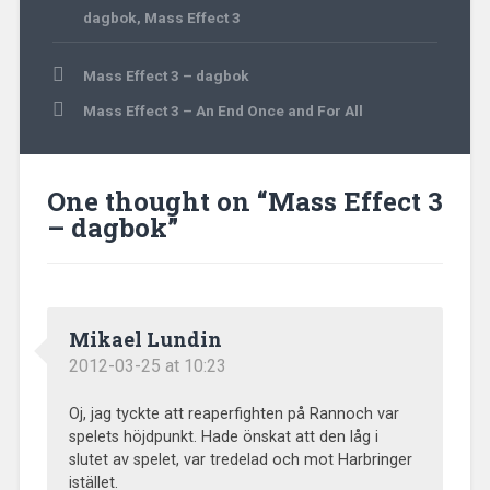
dagbok
,
Mass Effect 3
Post
Mass Effect 3 – dagbok
navigation
Mass Effect 3 – An End Once and For All
One thought on “
Mass Effect 3
– dagbok
”
Mikael Lundin
2012-03-25 at 10:23
Oj, jag tyckte att reaperfighten på Rannoch var
spelets höjdpunkt. Hade önskat att den låg i
slutet av spelet, var tredelad och mot Harbringer
istället.