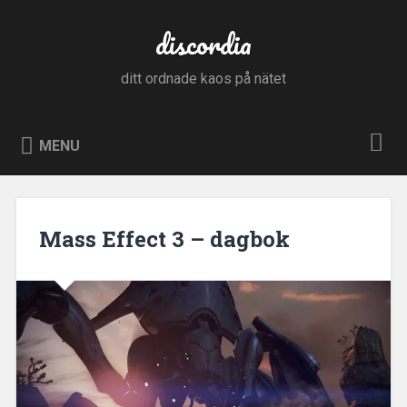
Skip
to
discordia
Search
content
ditt ordnade kaos på nätet
MENU
Mass Effect 3 – dagbok