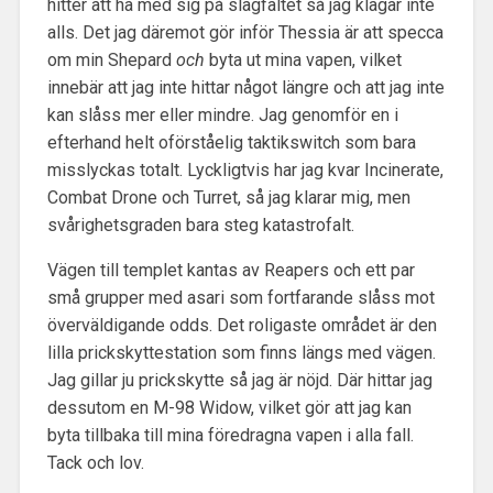
hitter att ha med sig på slagfältet så jag klagar inte
alls. Det jag däremot gör inför Thessia är att specca
om min Shepard
och
byta ut mina vapen, vilket
innebär att jag inte hittar något längre och att jag inte
kan slåss mer eller mindre. Jag genomför en i
efterhand helt oförståelig taktikswitch som bara
misslyckas totalt. Lyckligtvis har jag kvar Incinerate,
Combat Drone och Turret, så jag klarar mig, men
svårighetsgraden bara steg katastrofalt.
Vägen till templet kantas av Reapers och ett par
små grupper med asari som fortfarande slåss mot
överväldigande odds. Det roligaste området är den
lilla prickskyttestation som finns längs med vägen.
Jag gillar ju prickskytte så jag är nöjd. Där hittar jag
dessutom en M-98 Widow, vilket gör att jag kan
byta tillbaka till mina föredragna vapen i alla fall.
Tack och lov.