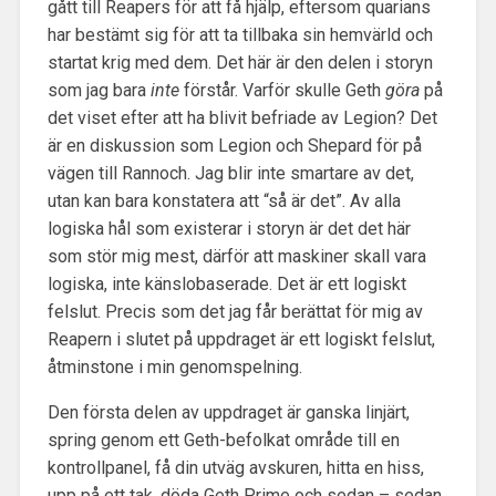
gått till Reapers för att få hjälp, eftersom quarians
har bestämt sig för att ta tillbaka sin hemvärld och
startat krig med dem. Det här är den delen i storyn
som jag bara
inte
förstår. Varför skulle Geth
göra
på
det viset efter att ha blivit befriade av Legion? Det
är en diskussion som Legion och Shepard för på
vägen till Rannoch. Jag blir inte smartare av det,
utan kan bara konstatera att “så är det”. Av alla
logiska hål som existerar i storyn är det det här
som stör mig mest, därför att maskiner skall vara
logiska, inte känslobaserade. Det är ett logiskt
felslut. Precis som det jag får berättat för mig av
Reapern i slutet på uppdraget är ett logiskt felslut,
åtminstone i min genomspelning.
Den första delen av uppdraget är ganska linjärt,
spring genom ett Geth-befolkat område till en
kontrollpanel, få din utväg avskuren, hitta en hiss,
upp på ett tak, döda Geth Prime och sedan – sedan