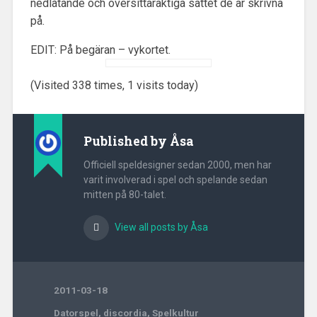
nedlåtande och översittaraktiga sättet de är skrivna
på.
EDIT: På begäran – vykortet.
(Visited 338 times, 1 visits today)
Published by
Åsa
Officiell speldesigner sedan 2000, men har
varit involverad i spel och spelande sedan
mitten på 80-talet.
View all posts by Åsa
2011-03-18
Datorspel
,
discordia
,
Spelkultur