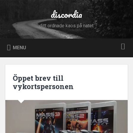
Skip
to
discordia
Search
content
ditt ordnade kaos på nätet
MENU
Öppet brev till
vykortspersonen