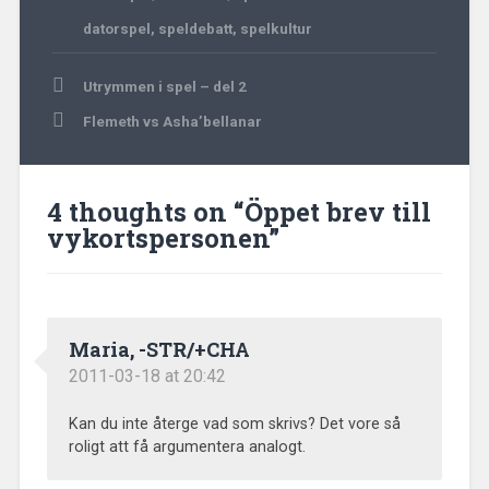
datorspel
,
speldebatt
,
spelkultur
Post
Utrymmen i spel – del 2
navigation
Flemeth vs Asha’bellanar
4 thoughts on “
Öppet brev till
vykortspersonen
”
Maria, -STR/+CHA
2011-03-18 at 20:42
Kan du inte återge vad som skrivs? Det vore så
roligt att få argumentera analogt.