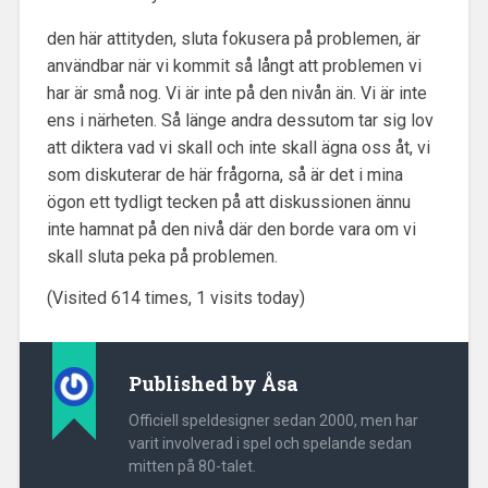
den här attityden, sluta fokusera på problemen, är
användbar när vi kommit så långt att problemen vi
har är små nog. Vi är inte på den nivån än. Vi är inte
ens i närheten. Så länge andra dessutom tar sig lov
att diktera vad vi skall och inte skall ägna oss åt, vi
som diskuterar de här frågorna, så är det i mina
ögon ett tydligt tecken på att diskussionen ännu
inte hamnat på den nivå där den borde vara om vi
skall sluta peka på problemen.
(Visited 614 times, 1 visits today)
Published by
Åsa
Officiell speldesigner sedan 2000, men har
varit involverad i spel och spelande sedan
mitten på 80-talet.