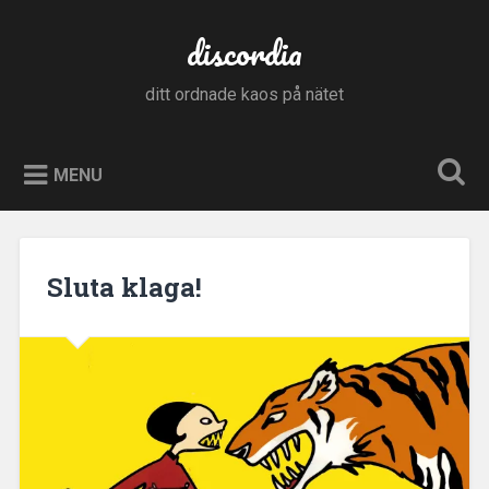
Skip
to
discordia
Search
content
ditt ordnade kaos på nätet
MENU
Sluta klaga!