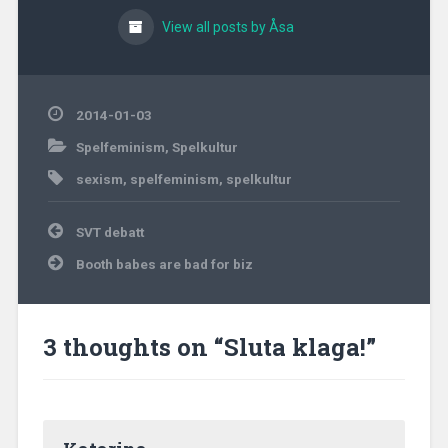
View all posts by Åsa
2014-01-03
Spelfeminism
,
Spelkultur
sexism
,
spelfeminism
,
spelkultur
Post
SVT debatt
navigation
Booth babes are bad for biz
3 thoughts on “
Sluta klaga!
”