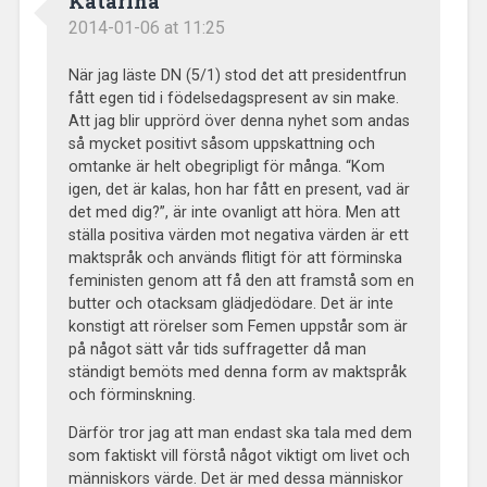
Katarina
2014-01-06 at 11:25
När jag läste DN (5/1) stod det att presidentfrun
fått egen tid i födelsedagspresent av sin make.
Att jag blir upprörd över denna nyhet som andas
så mycket positivt såsom uppskattning och
omtanke är helt obegripligt för många. “Kom
igen, det är kalas, hon har fått en present, vad är
det med dig?”, är inte ovanligt att höra. Men att
ställa positiva värden mot negativa värden är ett
maktspråk och används flitigt för att förminska
feministen genom att få den att framstå som en
butter och otacksam glädjedödare. Det är inte
konstigt att rörelser som Femen uppstår som är
på något sätt vår tids suffragetter då man
ständigt bemöts med denna form av maktspråk
och förminskning.
Därför tror jag att man endast ska tala med dem
som faktiskt vill förstå något viktigt om livet och
människors värde. Det är med dessa människor