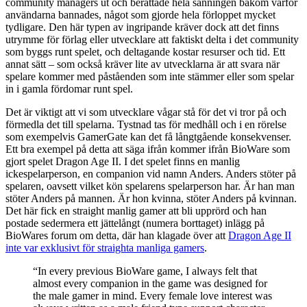
community managers ut och berättade hela sanningen bakom varför
användarna bannades, något som gjorde hela förloppet mycket
tydligare. Den här typen av ingripande kräver dock att det finns
utrymme för förlag eller utvecklare att faktiskt delta i det community
som byggs runt spelet, och deltagande kostar resurser och tid. Ett
annat sätt – som också kräver lite av utvecklarna är att svara när
spelare kommer med påståenden som inte stämmer eller som spelar
in i gamla fördomar runt spel.
Det är viktigt att vi som utvecklare vågar stå för det vi tror på och
förmedla det till spelarna. Tystnad tas för medhåll och i en rörelse
som exempelvis GamerGate kan det få långtgående konsekvenser.
Ett bra exempel på detta att säga ifrån kommer ifrån BioWare som
gjort spelet Dragon Age II. I det spelet finns en manlig
ickespelarperson, en companion vid namn Anders. Anders stöter på
spelaren, oavsett vilket kön spelarens spelarperson har. Är han man
stöter Anders på mannen. Är hon kvinna, stöter Anders på kvinnan.
Det här fick en straight manlig gamer att bli upprörd och han
postade sedermera ett jättelångt (numera borttaget) inlägg på
BioWares forum om detta, där han klagade över att
Dragon Age II
inte var exklusivt för straighta manliga gamers
.
“In every previous BioWare game, I always felt that
almost every companion in the game was designed for
the male gamer in mind. Every female love interest was