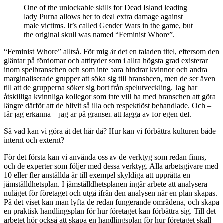
One of the unlockable skills for Dead Island leading
lady Purna allows her to deal extra damage against
male victims. It’s called Gender Wars in the game, but
the original skull was named “Feminist Whore”.
“Feminist Whore” alltså. För mig är det en taladen titel, eftersom den
gläntar på fördomar och attityder som i allra högsta grad existerar
inom spelbranschen och som inte bara hindrar kvinnor och andra
marginaliserade grupper att söka sig till branshcen, men de ser även
till att de grupperna söker sig bort från spelutveckling. Jag har
åtskilliga kvinnliga kollegor som inte vill ha med branschen att göra
längre därför att de blivit så illa och respektlöst behandlade. Och –
får jag erkänna – jag är på gränsen att lägga av för egen del.
Så vad kan vi göra åt det här då? Hur kan vi förbättra kulturen både
internt och externt?
För det första kan vi använda oss av de verktyg som redan finns,
och de experter som följer med dessa verktyg. Alla arbetsgivare med
10 eller fler anställda är till exempel skyldiga att upprätta en
jämställdhetsplan. I jämställdhetsplanen ingår arbete att analysera
nuläget för företaget och utgå ifrån den analysen när en plan skapas.
På det viset kan man lyfta de redan fungerande områdena, och skapa
en praktisk handlingsplan för hur företaget kan förbättra sig. Till det
arbetet hör också att skapa en handlingsplan för hur företaget skall