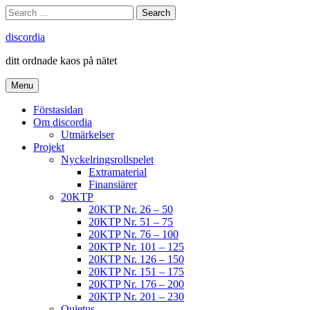
Skip
Search
Search
to
for:
content
discordia
ditt ordnade kaos på nätet
Menu
Förstasidan
Om discordia
Utmärkelser
Projekt
Nyckelringsrollspelet
Extramaterial
Finansiärer
20KTP
20KTP Nr. 26 – 50
20KTP Nr. 51 – 75
20KTP Nr. 76 – 100
20KTP Nr. 101 – 125
20KTP Nr. 126 – 150
20KTP Nr. 151 – 175
20KTP Nr. 176 – 200
20KTP Nr. 201 – 230
Quietus