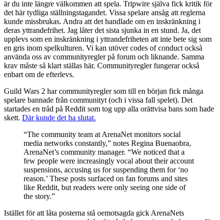
är du inte längre välkommen att spela. Tripwire själva fick kritik för
det här tydliga ställningstagandet. Vissa spelare ansåg att reglerna
kunde missbrukas. Andra att det handlade om en inskränkning i
deras yttrandefrihet. Jag låter det sista sjunka in en stund. Ja, det
upplevs som en inskränkning i yttrandefriheten att inte bete sig som
en gris inom spelkulturen. Vi kan utöver codes of conduct också
använda oss av communityregler på forum och liknande. Samma
krav måste så klart ställas här. Communityregler fungerar också
enbart om de efterlevs.
Guild Wars 2 har communityregler som till en början fick många
spelare bannade från communityt (och i vissa fall spelet). Det
startades en tråd på Reddit som tog upp alla orättvisa bans som hade
skett.
Där kunde det ha slutat.
“The community team at ArenaNet monitors social
media networks constantly,” notes Regina Buenaobra,
ArenaNet’s community manager. “We noticed that a
few people were increasingly vocal about their account
suspensions, accusing us for suspending them for ‘no
reason.’ These posts surfaced on fan forums and sites
like Reddit, but readers were only seeing one side of
the story.”
Istället för att låta posterna stå oemotsagda gick ArenaNets