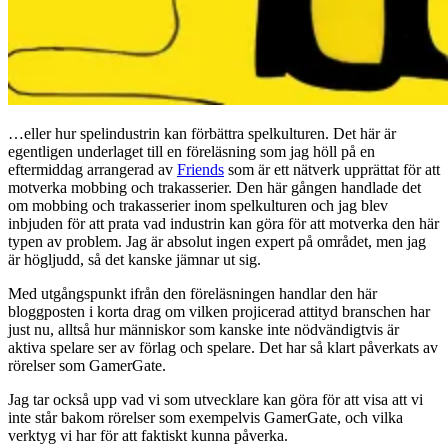
…eller hur spelindustrin kan förbättra spelkulturen. Det här är
egentligen underlaget till en föreläsning som jag höll på en
eftermiddag arrangerad av
Friends
som är ett nätverk upprättat för att
motverka mobbing och trakasserier. Den här gången handlade det
om mobbing och trakasserier inom spelkulturen och jag blev
inbjuden för att prata vad industrin kan göra för att motverka den här
typen av problem. Jag är absolut ingen expert på området, men jag
är högljudd, så det kanske jämnar ut sig.
Med utgångspunkt ifrån den föreläsningen handlar den här
bloggposten i korta drag om vilken projicerad attityd branschen har
just nu, alltså hur människor som kanske inte nödvändigtvis är
aktiva spelare ser av förlag och spelare. Det har så klart påverkats av
rörelser som GamerGate.
Jag tar också upp vad vi som utvecklare kan göra för att visa att vi
inte står bakom rörelser som exempelvis GamerGate, och vilka
verktyg vi har för att faktiskt kunna påverka.