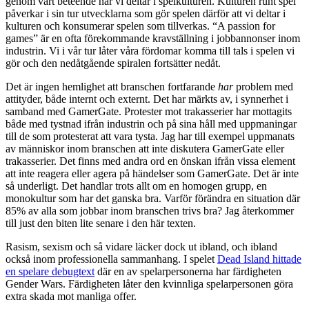
genom vårt beteende när vi deltar i spelkulturen. Kulturen runt spel
påverkar i sin tur utvecklarna som gör spelen därför att vi deltar i
kulturen och konsumerar spelen som tillverkas. “A passion for
games” är en ofta förekommande kravställning i jobbannonser inom
industrin. Vi i vår tur låter våra fördomar komma till tals i spelen vi
gör och den nedåtgående spiralen fortsätter nedåt.
Det är ingen hemlighet att branschen fortfarande
har
problem med
attityder, både internt och externt. Det har märkts av, i synnerhet i
samband med GamerGate. Protester mot trakasserier har mottagits
både med tystnad ifrån industrin och på sina håll med uppmaningar
till de som protesterat att vara tysta. Jag har till exempel uppmanats
av människor inom branschen att inte diskutera GamerGate eller
trakasserier. Det finns med andra ord en önskan ifrån vissa element
att inte reagera eller agera på händelser som GamerGate. Det är inte
så underligt. Det handlar trots allt om en homogen grupp, en
monokultur som har det ganska bra. Varför förändra en situation där
85% av alla som jobbar inom branschen trivs bra? Jag återkommer
till just den biten lite senare i den här texten.
Rasism, sexism och så vidare läcker dock ut ibland, och ibland
också inom professionella sammanhang. I spelet
Dead Island hittade
en spelare debugtext
där en av spelarpersonerna har färdigheten
Gender Wars. Färdigheten låter den kvinnliga spelarpersonen göra
extra skada mot manliga offer.