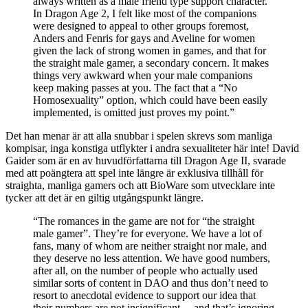
always written as a male friend type support character.
In Dragon Age 2, I felt like most of the companions
were designed to appeal to other groups foremost,
Anders and Fenris for gays and Aveline for women
given the lack of strong women in games, and that for
the straight male gamer, a secondary concern. It makes
things very awkward when your male companions
keep making passes at you. The fact that a “No
Homosexuality” option, which could have been easily
implemented, is omitted just proves my point.”
Det han menar är att alla snubbar i spelen skrevs som manliga
kompisar, inga konstiga utflykter i andra sexualiteter här inte! David
Gaider som är en av huvudförfattarna till Dragon Age II, svarade
med att poängtera att spel inte längre är exklusiva tillhåll för
straighta, manliga gamers och att BioWare som utvecklare inte
tycker att det är en giltig utgångspunkt längre.
“The romances in the game are not for “the straight
male gamer”. They’re for everyone. We have a lot of
fans, many of whom are neither straight nor male, and
they deserve no less attention. We have good numbers,
after all, on the number of people who actually used
similar sorts of content in DAO and thus don’t need to
resort to anecdotal evidence to support our idea that
their numbers are not insignificant… and that’s ignoring