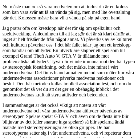
Nu måste man också vara medveten om att industrin är en koloss
som kan vara svår att få att vända på sig, men med lite övertalning
går det. Kolossen måste bara vilja vända på sig på egen hand.
Jag pratar ofta om kretslopp när det rör sig om spelkultur och
spelutveckling. Anledningen till att jag gör det är så klart därför att
inget är helt fristående från något annat. Vi påverkas av av kulturen
och kulturen påverkar oss. I det här fallet talar jag om ett kretslopp
som handlar om attityder. En utvecklare släpper ett spel som till
exempel Grand Theft Auto V. GTA V är tillåtande mot
problematiska attityder¹. Tyvärr är vi inte immuna mot den här typen
av stereotypisk förstärkning, och det märks, inte minst i vårt
undermedvetna. Det finns bland annat en metod som mäter hur våra
undermedvetna associationer påverka medvetna reaktioner och
beslut. Den här metoden kallas implicit association test, och om du
genomfört det så vet du att det ger en obehaglig inblick i det
undermedvetnas kraft att styra attityder och beteenden.
I sammanhanget är det också viktigt att notera att vårt
undermedvetna och våra undermedvetna attityder påverkas av
stereotyper. Spelare spelar GTA V och även om de flesta inte blir
biltjuvar av det (eller snarare inga spelare) så blir spelarna ändå
matade med stereotypiseringar av olika grupper. De här
stereotyperna sätter sig i vårt undermedvetna, och vi repeterar dem