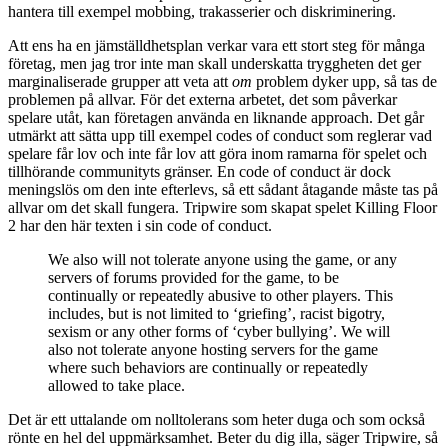
hantera till exempel mobbing, trakasserier och diskriminering.
Att ens ha en jämställdhetsplan verkar vara ett stort steg för många
företag, men jag tror inte man skall underskatta tryggheten det ger
marginaliserade grupper att veta att
om
problem dyker upp, så tas de
problemen på allvar. För det externa arbetet, det som påverkar
spelare utåt, kan företagen använda en liknande approach. Det går
utmärkt att sätta upp till exempel codes of conduct som reglerar vad
spelare får lov och inte får lov att göra inom ramarna för spelet och
tillhörande communityts gränser. En code of conduct är dock
meningslös om den inte efterlevs, så ett sådant åtagande måste tas på
allvar om det skall fungera. Tripwire som skapat spelet Killing Floor
2 har den här texten i sin code of conduct.
We also will not tolerate anyone using the game, or any
servers of forums provided for the game, to be
continually or repeatedly abusive to other players. This
includes, but is not limited to ‘griefing’, racist bigotry,
sexism or any other forms of ‘cyber bullying’. We will
also not tolerate anyone hosting servers for the game
where such behaviors are continually or repeatedly
allowed to take place.
Det är ett uttalande om nolltolerans som heter duga och som också
rönte en hel del uppmärksamhet. Beter du dig illa, säger Tripwire, så