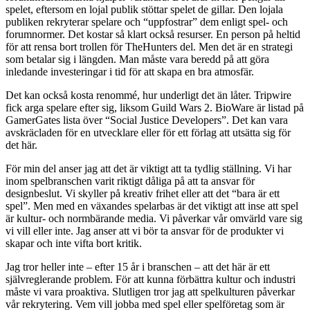
spelet, eftersom en lojal publik stöttar spelet de gillar. Den lojala
publiken rekryterar spelare och “uppfostrar” dem enligt spel- och
forumnormer. Det kostar så klart också resurser. En person på heltid
för att rensa bort trollen för TheHunters del. Men det är en strategi
som betalar sig i längden. Man måste vara beredd på att göra
inledande investeringar i tid för att skapa en bra atmosfär.
Det kan också kosta renommé, hur underligt det än låter. Tripwire
fick arga spelare efter sig, liksom Guild Wars 2. BioWare är listad på
GamerGates lista över “Social Justice Developers”. Det kan vara
avskräcladen för en utvecklare eller för ett förlag att utsätta sig för
det här.
För min del anser jag att det är viktigt att ta tydlig ställning. Vi har
inom spelbranschen varit riktigt dåliga på att ta ansvar för
designbeslut. Vi skyller på kreativ frihet eller att det “bara är ett
spel”. Men med en växandes spelarbas är det viktigt att inse att spel
är kultur- och normbärande media. Vi påverkar vår omvärld vare sig
vi vill eller inte. Jag anser att vi bör ta ansvar för de produkter vi
skapar och inte vifta bort kritik.
Jag tror heller inte – efter 15 år i branschen – att det här är ett
självreglerande problem. För att kunna förbättra kultur och industri
måste vi vara proaktiva. Slutligen tror jag att spelkulturen påverkar
vår rekrytering. Vem vill jobba med spel eller spelföretag som är