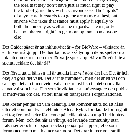
the idea that they don’t have just as much right to play
the kind of game they wish as anyone else. The “rights”
of anyone with regards to a game are murky at best, but
anyone who takes that stance must apply it equally to
both the minority as well as the majority. The majority
has no inherent “right” to get more options than anyone
else.
Det Gaider säger är att inklusivitet är – för BioWare – viktigare än
en huvudmålgrupp. Det här känns också tydligt i deras spel som är
inkluderande, mer och mer för varje spelsläpp. Så varför gör inte alla
spelutvecklare det här då?
Det första att ta hänsyn till är att alla inte
vill
göra det här. Det är helt
okej att göra det valet. Det är inte framtiden, men det är ett val och
så länge det är ett medvetet val är det minst lika tillåtet som vilket
annat val som helst. Det som är viktigt är att arbetstagare och publik
är medvetna om det, att det finns en transparens i organisationen.
Det kostar pengar att vara delaktig. Det kommer att ta tid att hålla
efter ett community. TheHunters Alena Rybik förklarade för mig att
det tog fyra månader för henne på heltid att städa upp TheHunters
forum. Men, och det här är viktigt, ett levande community utan
trakasserier och troll sparar också pengar på support, eftersom
forummedlemmarna hjälper varandra. Det drar in mer pengar till