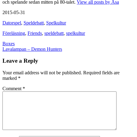
och spelande sedan mitten på 80-talet.
View all posts by Åsa
2015-05-31
Datorspel
,
Speldebatt
,
Spelkultur
Föreläsning
,
Friends
,
speldebatt
,
spelkultur
Post
Boxes
Lavalampan – Demon Hunters
navigation
Leave a Reply
Your email address will not be published.
Required fields are
marked
*
Comment
*