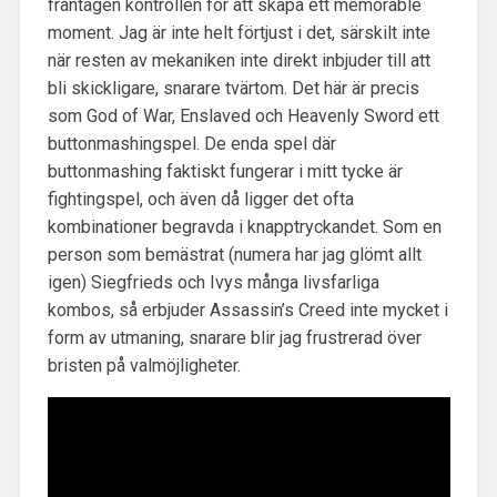
fråntagen kontrollen för att skapa ett memorable
moment. Jag är inte helt förtjust i det, särskilt inte
när resten av mekaniken inte direkt inbjuder till att
bli skickligare, snarare tvärtom. Det här är precis
som God of War, Enslaved och Heavenly Sword ett
buttonmashingspel. De enda spel där
buttonmashing faktiskt fungerar i mitt tycke är
fightingspel, och även då ligger det ofta
kombinationer begravda i knapptryckandet. Som en
person som bemästrat (numera har jag glömt allt
igen) Siegfrieds och Ivys många livsfarliga
kombos, så erbjuder Assassin’s Creed inte mycket i
form av utmaning, snarare blir jag frustrerad över
bristen på valmöjligheter.