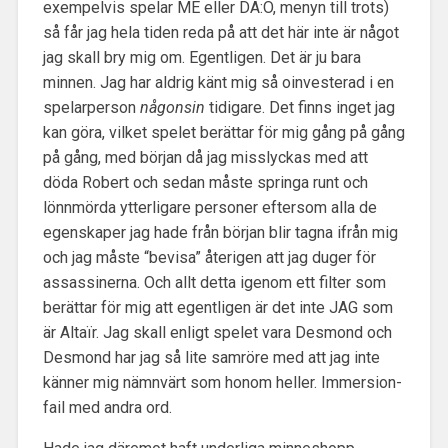
exempelvis spelar ME eller DA:O, menyn till trots)
så får jag hela tiden reda på att det här inte är något
jag skall bry mig om. Egentligen. Det är ju bara
minnen. Jag har aldrig känt mig så oinvesterad i en
spelarperson
någonsin
tidigare. Det finns inget jag
kan göra, vilket spelet berättar för mig gång på gång
på gång, med början då jag misslyckas med att
döda Robert och sedan måste springa runt och
lönnmörda ytterligare personer eftersom alla de
egenskaper jag hade från början blir tagna ifrån mig
och jag måste “bevisa” återigen att jag duger för
assassinerna. Och allt detta igenom ett filter som
berättar för mig att egentligen är det inte JAG som
är Altaïr. Jag skall enligt spelet vara Desmond och
Desmond har jag så lite samröre med att jag inte
känner mig nämnvärt som honom heller. Immersion-
fail med andra ord.