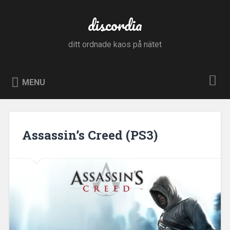
Skip
to
discordia
Search
content
ditt ordnade kaos på nätet
MENU
Assassin’s Creed (PS3)