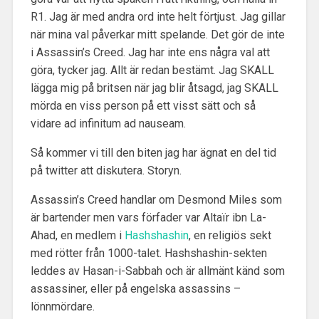
R1. Jag är med andra ord inte helt förtjust. Jag gillar
när mina val påverkar mitt spelande. Det gör de inte
i Assassin’s Creed. Jag har inte ens några val att
göra, tycker jag. Allt är redan bestämt. Jag SKALL
lägga mig på britsen när jag blir åtsagd, jag SKALL
mörda en viss person på ett visst sätt och så
vidare ad infinitum ad nauseam.
Så kommer vi till den biten jag har ägnat en del tid
på twitter att diskutera. Storyn.
Assassin’s Creed handlar om Desmond Miles som
är bartender men vars förfader var Altaïr ibn La-
Ahad, en medlem i
Hashshashin
, en religiös sekt
med rötter från 1000-talet. Hashshashin-sekten
leddes av Hasan-i-Sabbah och är allmänt känd som
assassiner, eller på engelska assassins –
lönnmördare.