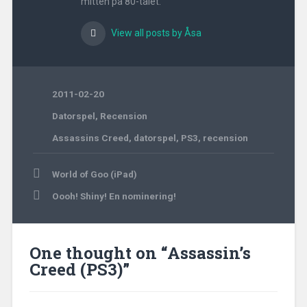
mitten på 80-talet.
View all posts by Åsa
2011-02-20
Datorspel
,
Recension
Assassins Creed
,
datorspel
,
PS3
,
recension
Post
World of Goo (iPad)
navigation
Oooh! Shiny! En nominering!
One thought on “
Assassin’s
Creed (PS3)
”