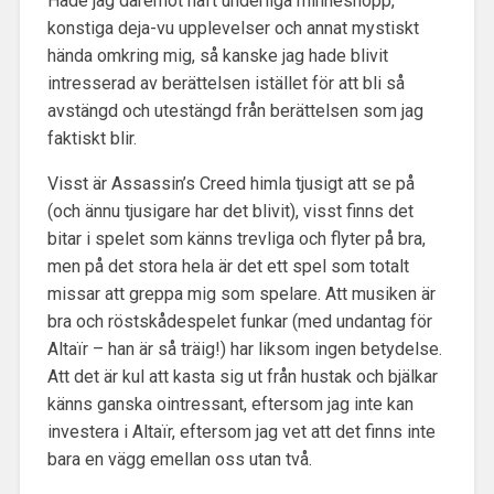
Hade jag däremot haft underliga minneshopp,
konstiga deja-vu upplevelser och annat mystiskt
hända omkring mig, så kanske jag hade blivit
intresserad av berättelsen istället för att bli så
avstängd och utestängd från berättelsen som jag
faktiskt blir.
Visst är Assassin’s Creed himla tjusigt att se på
(och ännu tjusigare har det blivit), visst finns det
bitar i spelet som känns trevliga och flyter på bra,
men på det stora hela är det ett spel som totalt
missar att greppa mig som spelare. Att musiken är
bra och röstskådespelet funkar (med undantag för
Altaïr – han är så träig!) har liksom ingen betydelse.
Att det är kul att kasta sig ut från hustak och bjälkar
känns ganska ointressant, eftersom jag inte kan
investera i Altaïr, eftersom jag vet att det finns inte
bara en vägg emellan oss utan två.