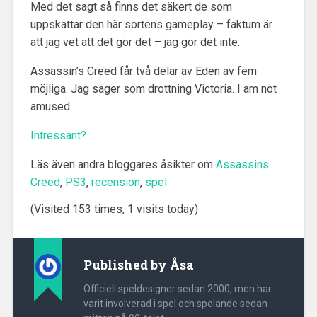
Med det sagt så finns det säkert de som
uppskattar den här sortens gameplay – faktum är
att jag vet att det gör det – jag gör det inte.
Assassin’s Creed får två delar av Eden av fem
möjliga. Jag säger som drottning Victoria. I am not
amused.
Intressant?
Läs även andra bloggares åsikter om
Assassins
Creed
,
PS3
,
recension
,
spel
(Visited 153 times, 1 visits today)
Published by
Åsa
Officiell speldesigner sedan 2000, men har
varit involverad i spel och spelande sedan