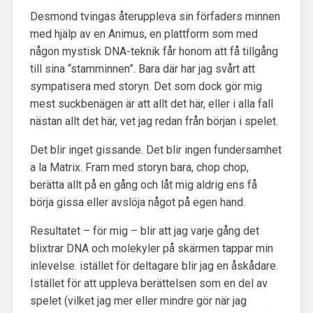
Desmond tvingas återuppleva sin förfaders minnen
med hjälp av en Animus, en plattform som med
någon mystisk DNA-teknik får honom att få tillgång
till sina “stamminnen”. Bara där har jag svårt att
sympatisera med storyn. Det som dock gör mig
mest suckbenägen är att allt det här, eller i alla fall
nästan allt det här, vet jag redan från början i spelet.
Det blir inget gissande. Det blir ingen fundersamhet
a la Matrix. Fram med storyn bara, chop chop,
berätta allt på en gång och låt mig aldrig ens få
börja gissa eller avslöja något på egen hand.
Resultatet – för mig – blir att jag varje gång det
blixtrar DNA och molekyler på skärmen tappar min
inlevelse. istället för deltagare blir jag en åskådare.
Istället för att uppleva berättelsen som en del av
spelet (vilket jag mer eller mindre gör när jag