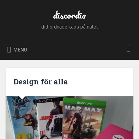
Skip
to
discordia
Search
content
ditt ordnade kaos på nätet
MENU
Design för alla