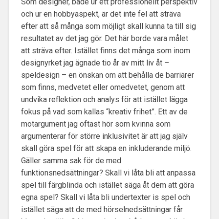
Som designer, både ur ett professionellt perspektiv
och ur en hobbyaspekt, är det inte fel att sträva
efter att så många som möjligt skall kunna ta till sig
resultatet av det jag gör. Det här borde vara målet
att sträva efter. Istället finns det många som inom
designyrket jag ägnade tio år av mitt liv åt –
speldesign – en önskan om att behålla de barriärer
som finns, medvetet eller omedvetet, genom att
undvika reflektion och analys för att istället lägga
fokus på vad som kallas “kreativ frihet”. Ett av de
motargument jag oftast hör som kvinna som
argumenterar för större inklusivitet är att jag själv
skall göra spel för att skapa en inkluderande miljö.
Gäller samma sak för de med
funktionsnedsättningar? Skall vi låta bli att anpassa
spel till färgblinda och istället säga åt dem att göra
egna spel? Skall vi låta bli undertexter is spel och
istället säga att de med hörselnedsättningar får