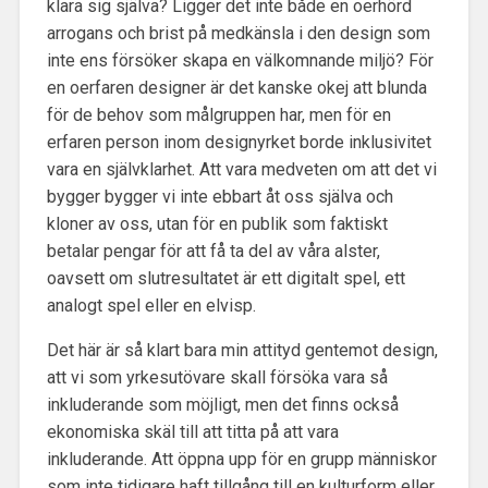
klara sig själva? Ligger det inte både en oerhörd
arrogans och brist på medkänsla i den design som
inte ens försöker skapa en välkomnande miljö? För
en oerfaren designer är det kanske okej att blunda
för de behov som målgruppen har, men för en
erfaren person inom designyrket borde inklusivitet
vara en självklarhet. Att vara medveten om att det vi
bygger bygger vi inte ebbart åt oss själva och
kloner av oss, utan för en publik som faktiskt
betalar pengar för att få ta del av våra alster,
oavsett om slutresultatet är ett digitalt spel, ett
analogt spel eller en elvisp.
Det här är så klart bara min attityd gentemot design,
att vi som yrkesutövare skall försöka vara så
inkluderande som möjligt, men det finns också
ekonomiska skäl till att titta på att vara
inkluderande. Att öppna upp för en grupp människor
som inte tidigare haft tillgång till en kulturform eller