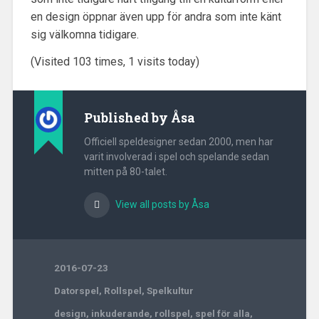
en design öppnar även upp för andra som inte känt
sig välkomna tidigare.
(Visited 103 times, 1 visits today)
Published by
Åsa
Officiell speldesigner sedan 2000, men har
varit involverad i spel och spelande sedan
mitten på 80-talet.
View all posts by Åsa
2016-07-23
Datorspel
,
Rollspel
,
Spelkultur
design
,
inkuderande
,
rollspel
,
spel för alla
,