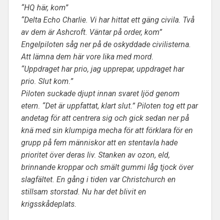
“HQ här, kom”
“Delta Echo Charlie. Vi har hittat ett gäng civila. Två
av dem är Ashcroft. Väntar på order, kom”
Engelpiloten såg ner på de oskyddade civilisterna.
Att lämna dem här vore lika med mord.
“Uppdraget har prio, jag upprepar, uppdraget har
prio. Slut kom.”
Piloten suckade djupt innan svaret ljöd genom
etern. “Det är uppfattat, klart slut.” Piloten tog ett par
andetag för att centrera sig och gick sedan ner på
knä med sin klumpiga mecha för att förklara för en
grupp på fem människor att en stentavla hade
prioritet över deras liv. Stanken av ozon, eld,
brinnande kroppar och smält gummi låg tjock över
slagfältet. En gång i tiden var Christchurch en
stillsam storstad. Nu har det blivit en
krigsskådeplats.