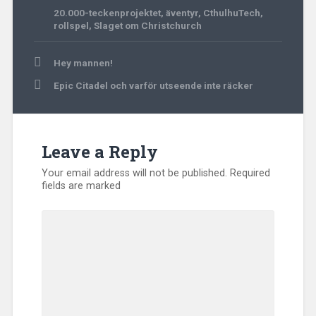
20.000-teckenprojektet
,
äventyr
,
CthulhuTech
,
rollspel
,
Slaget om Christchurch
Post
Hey mannen!
navigation
Epic Citadel och varför utseende inte räcker
Leave a Reply
Your email address will not be published.
Required
fields are marked