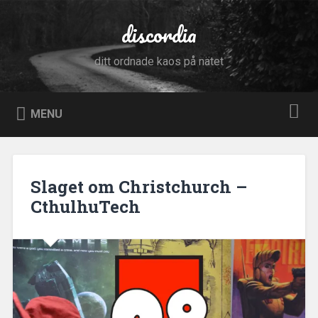
Skip
to
discordia
Search
content
ditt ordnade kaos på nätet
MENU
Slaget om Christchurch –
CthulhuTech