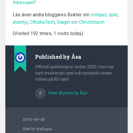
Intressant?
Läs även andra bloggares åsikter om
rollspel
,
spel
,
äventyr
,
CthulhuTech
,
Slaget om Christchurch
(Visited 192 times, 1 visits today)
Published by
Åsa
Officiell speldesigner sedan 2000, men har
varit involverad i spel och spelande sedan
mitten på 80-talet.
View all posts by Åsa
2010-09-05
20KTP
,
Rollspel