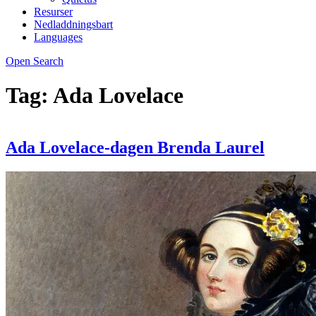
Resurser
Nedladdningsbart
Languages
Open Search
Tag:
Ada Lovelace
Ada Lovelace-dagen Brenda Laurel