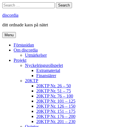
Skip
Search
Search
to
for:
content
discordia
ditt ordnade kaos på nätet
Menu
Förstasidan
Om discordia
Utmärkelser
Projekt
Nyckelringsrollspelet
Extramaterial
Finansiärer
20KTP
20KTP Nr. 26 – 50
20KTP Nr. 51 – 75
20KTP Nr. 76 – 100
20KTP Nr. 101 – 125
20KTP Nr. 126 – 150
20KTP Nr. 151 – 175
20KTP Nr. 176 – 200
20KTP Nr. 201 – 230
Quietus