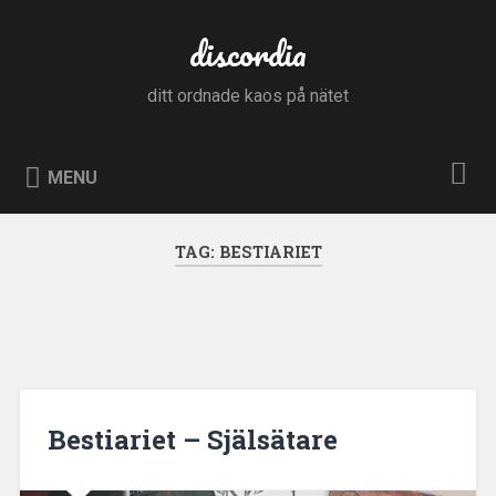
Skip
to
discordia
Search
content
ditt ordnade kaos på nätet
MENU
TAG:
BESTIARIET
Bestiariet – Själsätare