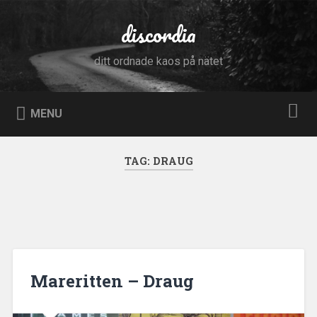
Skip
to
discordia
Search
content
ditt ordnade kaos på nätet
MENU
TAG:
DRAUG
Mareritten – Draug