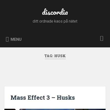
Skip
to
discordia
Search
content
ditt ordnade kaos på nätet
MENU
TAG:
HUSK
Mass Effect 3 – Husks