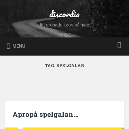
Skip
to
discordia
Search
content
ditt ordnade kaos på nätet
MENU
TAG:
SPELGALAN
Apropå spelgalan…