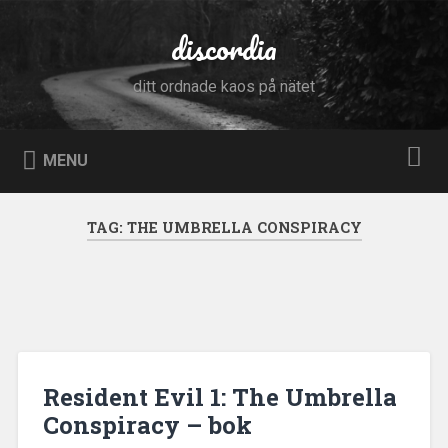
Skip
to
discordia
Search
content
ditt ordnade kaos på nätet
MENU
TAG:
THE UMBRELLA CONSPIRACY
Resident Evil 1: The Umbrella
Conspiracy – bok