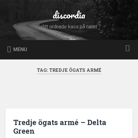
Skip
to
discordia
Search
content
ditt ordnade kaos på nätet
MENU
TAG:
TREDJE ÖGATS ARMÉ
Tredje ögats armé – Delta
Green