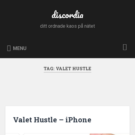
Skip
to
discordia
Search
content
ditt ordnade kaos på nätet
MENU
TAG:
VALET HUSTLE
Valet Hustle – iPhone