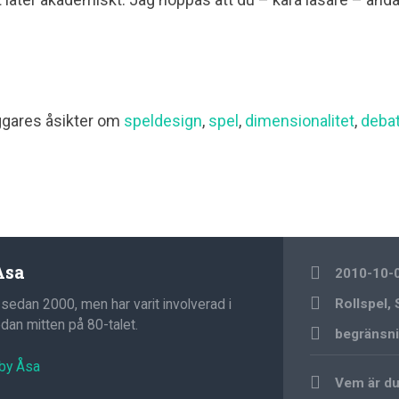
ggares åsikter om
speldesign
,
spel
,
dimensionalitet
,
debat
Åsa
2010-10-
 sedan 2000, men har varit involverad i
Rollspel
,
an mitten på 80-talet.
begränsni
 by Åsa
Post
Vem är du
navigation