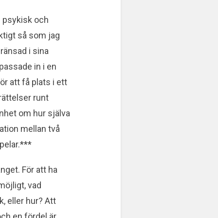
en psykisk och
iktigt så som jag
ränsad i sina
 passade in i en
att få plats i ett
ättelser runt
enhet om hur själva
lation mellan två
pelar.***
get. För att ha
möjligt, vad
, eller hur? Att
och en fördel är