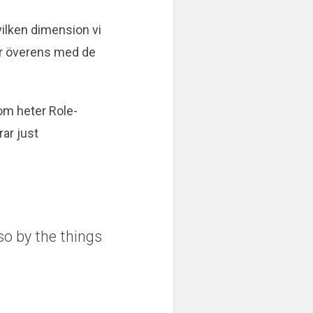
 vilken dimension vi
er överens med de
som heter Role-
rar just
so by the things