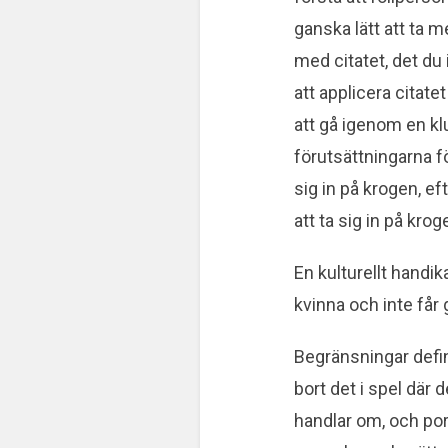
ganska lätt att ta m
med citatet, det du 
att applicera citat
att gå igenom en klu
förutsättningarna fö
sig in på krogen, e
att ta sig in på krog
En kulturellt handi
kvinna och inte få
Begränsningar defi
bort det i spel där 
handlar om, och port