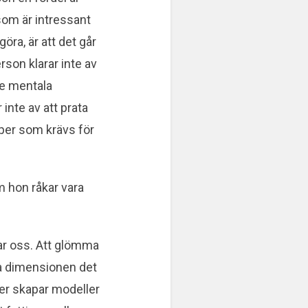
 som är intressant
öra, är att det går
rson klarar inte av
 de mentala
 inte av att prata
aper som krävs för
m hon råkar vara
ar oss. Att glömma
era dimensionen det
oner skapar modeller