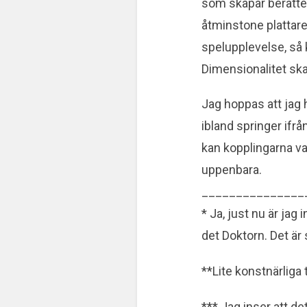
som skapar berättel
åtminstone plattare.
spelupplevelse, så 
Dimensionalitet ska
Jag hoppas att jag 
ibland springer ifrå
kan kopplingarna var
uppenbara.
_______________
* Ja, just nu är jag
det Doktorn. Det är 
**Lite konstnärliga 
*** Jag inser att de