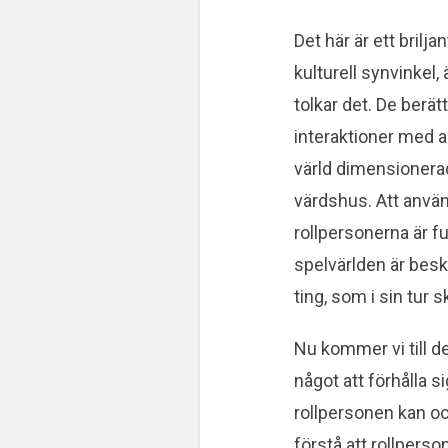
Det här är ett bril
kulturell synvinkel,
tolkar det. De ber
interaktioner med a
värld dimensionerad
värdshus. Att använ
rollpersonerna är f
spelvärlden är beska
ting, som i sin tur
Nu kommer vi till d
något att förhålla s
rollpersonen kan och
förstå att rollperso