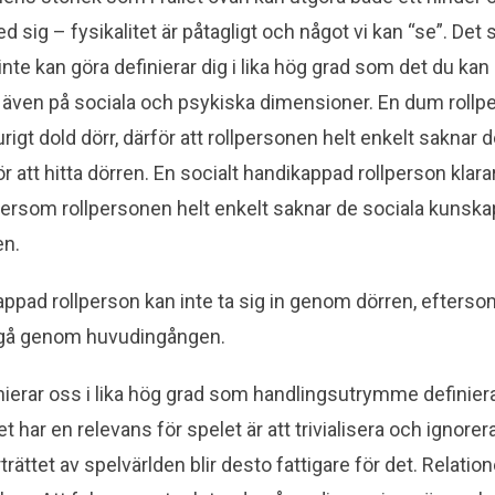
ed sig – fysikalitet är påtagligt och något vi kan “se”. Det
inte kan göra definierar dig i lika hög grad som det du kan g
et även på sociala och psykiska dimensioner. En dum rollpe
rigt dold dörr, därför att rollpersonen helt enkelt saknar
r att hitta dörren. En socialt handikappad rollperson klarar
ftersom rollpersonen helt enkelt saknar de sociala kunsk
en.
kappad rollperson kan inte ta sig in genom dörren, efterso
r gå genom huvudingången.
nierar oss i lika hög grad som handlingsutrymme definier
det har en relevans för spelet är att trivialisera och ignor
rättet av spelvärlden blir desto fattigare för det. Relati