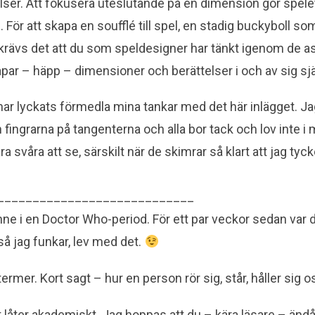
ser. Att fokusera uteslutande på en dimension gör spelet 
 För att skapa en soufflé till spel, en stadig buckyboll s
krävs det att du som speldesigner har tänkt igenom de a
par – häpp – dimensioner och berättelser i och av sig sjä
har lyckats förmedla mina tankar med det här inlägget. Ja
n fingrarna på tangenterna och alla bor tack och lov inte i 
a svåra att se, särskilt när de skimrar så klart att jag tyck
____________________________
 inne i en Doctor Who-period. För ett par veckor sedan var 
så jag funkar, lev med det.
termer. Kort sagt – hur en person rör sig, står, håller sig o
t låter akademiskt. Jag hoppas att du – kära läsare – ändå