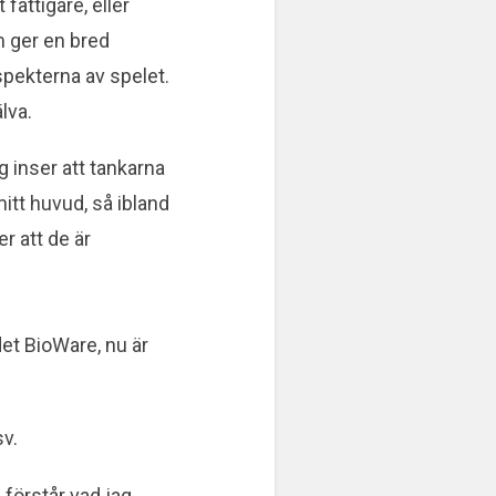
fattigare, eller
om ger en bred
spekterna av spelet.
lva.
g inser att tankarna
mitt huvud, så ibland
er att de är
det BioWare, nu är
sv.
 förstår vad jag