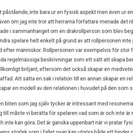
jant påstående, inte bara ur en fysisk aspekt men även ur 
 även om jag inte tror att herrarna författare menade det r
ättade i sammanhanget om en drakrollperson som blev beg
ndra spelare helt enkelt på grund av att rollpersonen inte
 efter människor. Rollpersonen var exempelvis för stor för 
da regelmässiga beskrivningar som ett sätt att skapa ber
ullkomligt briljant, eftersom det också skapar en medvet
ffad. Att sätta en sak i relation till en annan skapar en re
 skapar en modell av den relationen i huvudet på den som s
en biten som jag själv tycker är intressant med resoneman
ig till måste vi berätta för spelaren vad som är och inte är 
 inte kan göra. Det är ganska uppenbart när vi pratar fysik
nens storlek som i fallet ovan kan utgöra både ett hinder 