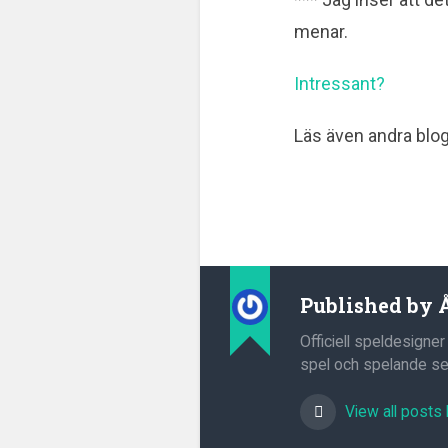
menar.
Intressant?
Läs även andra blo
Published by
Officiell speldesigner
spel och spelande sed
View all posts