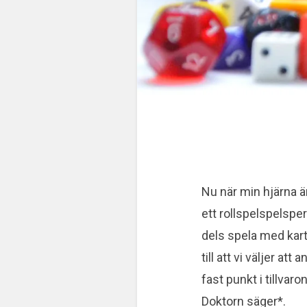
Nu när min hjärna ä
ett rollspelspelsper
dels spela med kart
till att vi väljer at
fast punkt i tillvaro
Doktorn säger*.