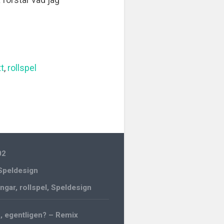
t
,
rollspel
02
Speldesign
ngar
,
rollspel
,
Speldesign
, egentligen? – Remix