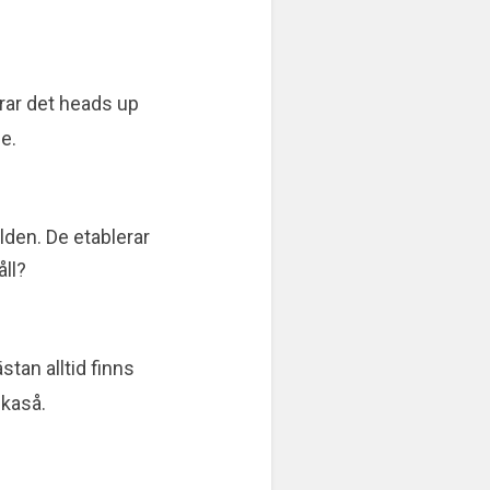
arar det heads up
de.
lden. De etablerar
åll?
tan alltid finns
ikaså.