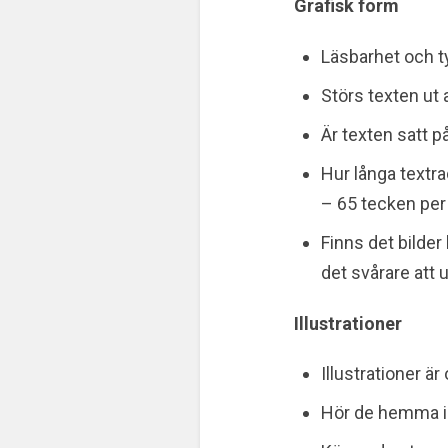
Grafisk form
Läsbarhet och ty
Störs texten ut 
Är texten satt p
Hur långa textr
– 65 tecken per
Finns det bilder
det svårare att 
Illustrationer
Illustrationer ä
Hör de hemma i a