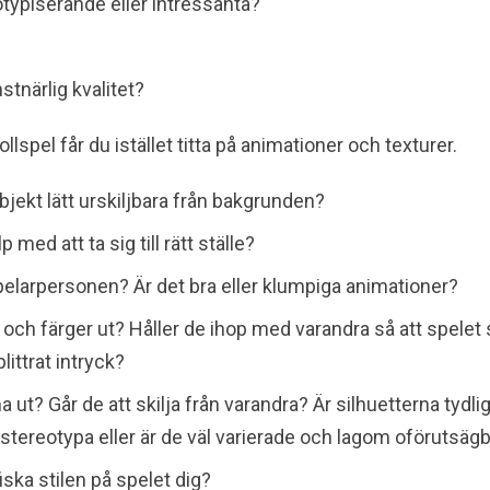
typiserande eller intressanta?
stnärlig kvalitet?
llspel får du istället titta på animationer och texturer.
jekt lätt urskiljbara från bakgrunden?
p med att ta sig till rätt ställe?
elarpersonen? Är det bra eller klumpiga animationer?
 och färger ut? Håller de ihop med varandra så att spelet
plittrat intryck?
a ut? Går de att skilja från varandra? Är silhuetterna tydl
tereotypa eller är de väl varierade och lagom oförutsägb
fiska stilen på spelet dig?