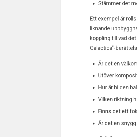
Stämmer det me
Ett exempel är rolls
liknande uppbyggna
koppling till vad de
Galactica”-berättel
Är det en välko
Utöver kompositi
Hur är bilden ba
Vilken riktning h
Finns det ett fo
Är det en snygg