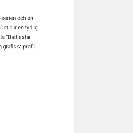
V-serien och en
t blir en tydlig
tta “Battlestar
rafiska profil.