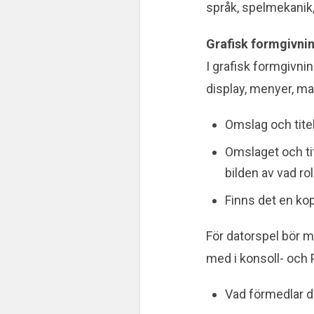
språk, spelmekanik,
Grafisk formgivni
I grafisk formgivnin
display, menyer, man
Omslag och tite
Omslaget och tit
bilden av vad r
Finns det en ko
För datorspel bör m
med i konsoll- och P
Vad förmedlar de