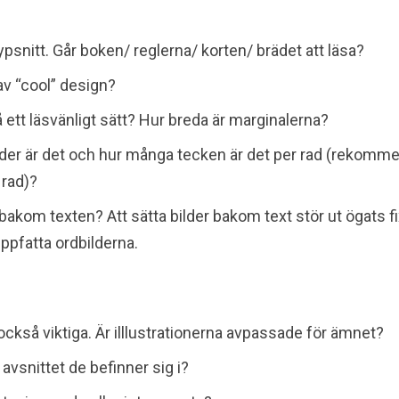
psnitt. Går boken/ reglerna/ korten/ brädet att läsa?
av “cool” design?
å ett läsvänligt sätt? Hur breda är marginalerna?
ader är det och hur många tecken är det per rad (rekomme
 rad)?
 bakom texten? Att sätta bilder bakom text stör ut ögats 
uppfatta ordbilderna.
r också viktiga. Är illlustrationerna avpassade för ämnet?
vsnittet de befinner sig i?