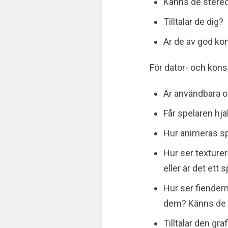
Känns de stereo
Tilltalar de dig?
Är de av god kon
För dator- och konso
Är användbara ob
Får spelaren hjäl
Hur animeras sp
Hur ser texturer
eller är det ett s
Hur ser fiendern
dem? Känns de s
Tilltalar den gra