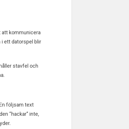
alt att kommunicera
i ett datorspel blir
håller stavfel och
na.
 En följsam text
en “hackar” inte,
yder.