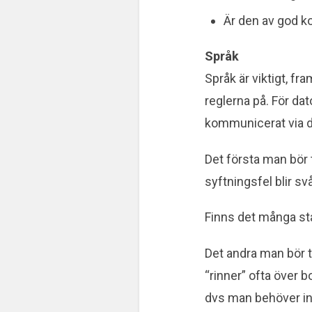
Är den av god ko
Språk
Språk är viktigt, fr
reglerna på. För dat
kommunicerat via dia
Det första man bör t
syftningsfel blir sv
Finns det många st
Det andra man bör ti
“rinner” ofta över 
dvs man behöver inte