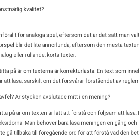
nstnärlig kvalitet?
amförallt för analoga spel, eftersom det är det sätt man v
orspel blir det lite annorlunda, eftersom den mesta texten 
log eller rullande, korta texter.
itta på är om texterna är korrekturlästa. En text som inne
år att läsa, särskilt om det försvårar förståendet av regler
avfel? Är stycken avslutade mitt i en mening?
tta på är om texten är lätt att förstå och följsam att läsa.
boksidorna. Man behöver bara läsa meningen en gång och d
 gå tillbaka till föregående ord för att förstå vad den bet