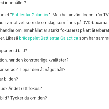
d innehållet?
pelet “
Battlestar Galactica
”. Man har använt logon från T
d av motivet som de omslag som finns på DVD-boxarna. De
t handlar om. Innehållet är starkt fokuserat på att återberä
ser. Likaså
brädspelet Battlestar Galactica
som har samma g
mponerad bild?
on, har den konstnärliga kvaliteter?
lanserad? Tippar den åt något håll?
ar bilden?
kus? Är det rätt fokus?
 bild? Tycker du om den?