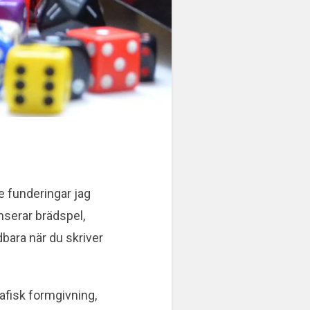
te funderingar jag
nserar brädspel,
bara när du skriver
rafisk formgivning,