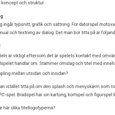
 koncept och struktur.
ng
g ingår typsnitt, grafik och sättning. För datorspel motsv
ual och textning av dialog. Det man bör titta på är följan
l
eln är viktigt eftersom det är spelets kontakt med omvär
ollspelet handlar om. Stämmer omslag och titel med inneh
ppling mellan utsidan och insidan?
an istället titta på om den splash och menyskärm som näs
C-spel. Brädspel har sin kartong, kortspel och figurspel l
 här olika titellogotyperna?