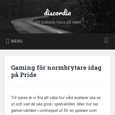
Skip
to
discordia
Search
content
ditt ordnade kaos på nätet
MENU
Gaming för normbrytare idag
på Pride
Till synes är vi fria att välja hur våra avatarer ska se
ut och vad de ska göra i spelvärlden. Men hur ser
gamer-världen i onlinespel ut för en spelare som