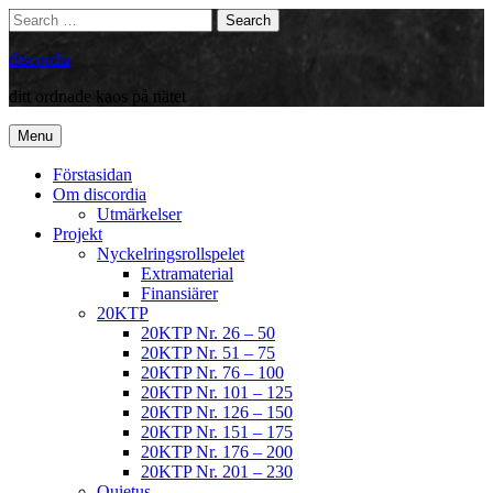
Skip
Search
Search
to
for:
content
discordia
ditt ordnade kaos på nätet
Menu
Förstasidan
Om discordia
Utmärkelser
Projekt
Nyckelringsrollspelet
Extramaterial
Finansiärer
20KTP
20KTP Nr. 26 – 50
20KTP Nr. 51 – 75
20KTP Nr. 76 – 100
20KTP Nr. 101 – 125
20KTP Nr. 126 – 150
20KTP Nr. 151 – 175
20KTP Nr. 176 – 200
20KTP Nr. 201 – 230
Quietus