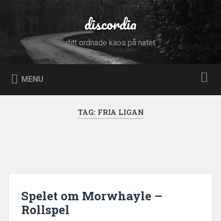
Skip
to
discordia
Search
content
ditt ordnade kaos på nätet
MENU
TAG:
FRIA LIGAN
Spelet om Morwhayle –
Rollspel