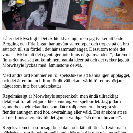
Låter det klyschigt? Det
är
lite klyschigt, men jag tycker att både
Bergting och Fria Ligan har använt stereotyper och tropes på ett bra
sätt och till sin fördel i det här sammanhanget. Dessutom torde det
vara självklart att det egentligen inte finns några nya idéer*, däremot
finns det nya sätt att kombinera gamla idéer på och det tycker jag att
Morwhayle lyckas med, åtminstone delvis.
Med andra ord kommer en rollspelsslukare att känna igen upplägget,
och det är en bra och framförallt välbekant värld för en nybörjare,
något som inte bör underskattas.
Regelmässigt är Morwhayle superenkelt, men ändå tillräckligt
detaljerat för att erbjuda lite spänning vid spelbordet. Jag gillar i
synnerhet spelmekaniken som låter rollpersonerna besegra sina
fiender antingen med hot, övertalning eller våld. Det är skönt att se
att det finns alternativ till det gamla vanliga “slå dem i huvudet”.
Regelsystemet är som sagt busenkelt och lätt att förstå. Texterna är
välskrivna, om än något nedlåtande här och där och på sina ställen