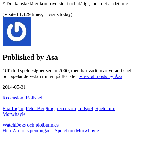
* Det kanske låter kontroversiellt och dåligt, men det är det inte.
(Visited 1,129 times, 1 visits today)
Published by
Åsa
Officiell speldesigner sedan 2000, men har varit involverad i spel
och spelande sedan mitten på 80-talet.
View all posts by Åsa
2014-05-31
Recension
,
Rollspel
Fria Ligan
,
Peter Bergting
,
recension
,
rollspel
,
Spelet om
Morwhayle
Post
WatchDogs och plotbunnies
Herr Arnions penningar – Spelet om Morwhayle
navigation