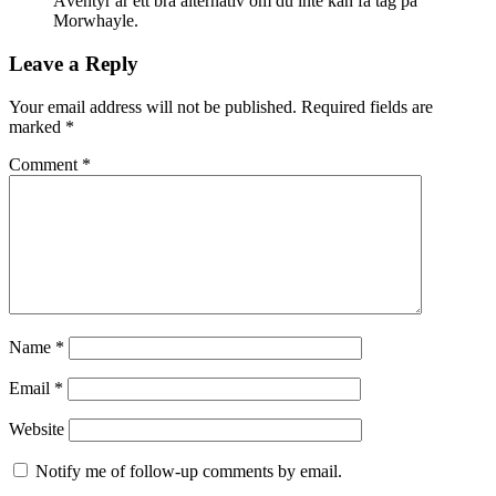
Äventyr är ett bra alternativ om du inte kan få tag på
Morwhayle.
Leave a Reply
Your email address will not be published.
Required fields are
marked
*
Comment
*
Name
*
Email
*
Website
Notify me of follow-up comments by email.