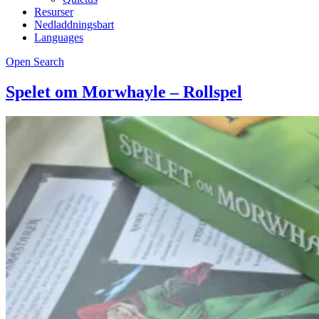
Resurser
Nedladdningsbart
Languages
Open Search
Spelet om Morwhayle – Rollspel