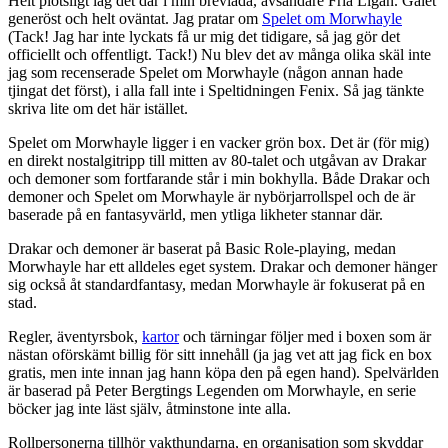
Helt plötsligt låg det där i min brevlåda, avsändare Fria Ligan. Galet
generöst och helt oväntat.
Jag pratar om
Spelet om Morwhayle
(Tack! Jag har inte lyckats få ur mig det tidigare, så jag gör det
officiellt och offentligt. Tack!) Nu blev det av många olika skäl inte
jag som recenserade Spelet om Morwhayle (någon annan hade
tjingat det först), i alla fall inte i Speltidningen Fenix. Så jag tänkte
skriva lite om det här istället.
Spelet om Morwhayle ligger i en vacker grön box. Det är (för mig)
en direkt nostalgitripp till mitten av 80-talet och utgåvan av Drakar
och demoner som fortfarande står i min bokhylla. Både Drakar och
demoner och Spelet om Morwhayle är nybörjarrollspel och de är
baserade på en fantasyvärld, men ytliga likheter stannar där.
Drakar och demoner är baserat på Basic Role-playing, medan
Morwhayle har ett alldeles eget system. Drakar och demoner hänger
sig också åt standardfantasy, medan Morwhayle är fokuserat på en
stad.
Regler, äventyrsbok,
kartor
och tärningar följer med i boxen som är
nästan oförskämt billig för sitt innehåll (ja jag vet att jag fick en box
gratis, men inte innan jag hann köpa den på egen hand). Spelvärlden
är baserad på Peter Bergtings Legenden om Morwhayle, en serie
böcker jag inte läst själv, åtminstone inte alla.
Rollpersonerna tillhör vakthundarna, en organisation som skyddar