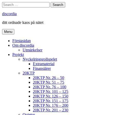
Skip
Search
Search
to
for:
content
discordia
ditt ordnade kaos på nätet
Menu
Förstasidan
Om discordia
Utmärkelser
Projekt
Nyckelringsrollspelet
Extramaterial
Finansiärer
20KTP
20KTP Nr. 26 – 50
20KTP Nr. 51 – 75
20KTP Nr. 76 – 100
20KTP Nr. 101 – 125
20KTP Nr. 126 – 150
20KTP Nr. 151 – 175
20KTP Nr. 176 – 200
20KTP Nr. 201 – 230
Quietus