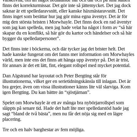
finns det korrekturmissar. Det gör inte så jättemycket. Det jag dock
saknar är ett spelledaravsnitt, eller kanske häxmästaravsnitt. Det
finns inget som berättar hur jag gör mina egna äventyr. Det är för
mig den största bristen i Morwhayle. Det finns dock en rad äventyr
som jag kan spelleda, men jag hade velat ha något i form av “så här
skapar du en konflikt, så här gör du kartor och händelser och så här
bygger du spelledarpersoner”.
Det finns inte i böckerna, och där tycker jag det brister helt. Det
hade kanske fungerat om det fanns mer information om Morwhayles
värld, men inte ens det finns att hänga upp äventyr på. Det är trist,
för annars är det ett lätt, fint, elegant rollspel med mycket potential.
Dan Algstrand har layoutat och Peter Bergting står för
illustrationerna, vilket ger en serietidningskänsla till inlagan. Det är
bra grejer, även om vissa illustrationer känns lite väl slarviga. Kom
igen Bergting. Du kan bättre än “sjöstjärnan”.
Spelet om Morwhayle är ett av många bra nybörjarrollspel som
släppts på senare tid. Hade det haft lite mer spelledarstöd hade jag
sagt “bland de två bästa”, men nu får det nöja sig med en lägre
placering.
Tre och en halv barghestar av fem möjliga.
__________________________