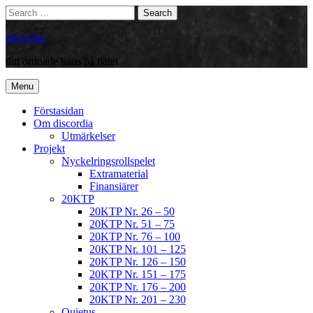
Skip
Search
Search
to
for:
content
discordia
ditt ordnade kaos på nätet
Menu
Förstasidan
Om discordia
Utmärkelser
Projekt
Nyckelringsrollspelet
Extramaterial
Finansiärer
20KTP
20KTP Nr. 26 – 50
20KTP Nr. 51 – 75
20KTP Nr. 76 – 100
20KTP Nr. 101 – 125
20KTP Nr. 126 – 150
20KTP Nr. 151 – 175
20KTP Nr. 176 – 200
20KTP Nr. 201 – 230
Quietus