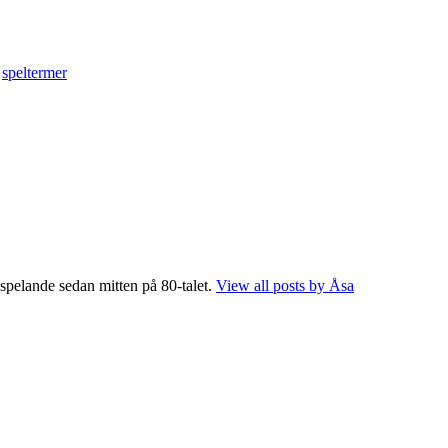
,
speltermer
 spelande sedan mitten på 80-talet.
View all posts by Åsa