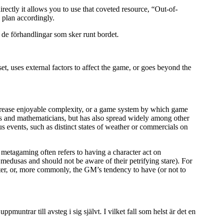
ectly it allows you to use that coveted resource, “Out-of-
 plan accordingly.
de förhandlingar som sker runt bordet.
t, uses external factors to affect the game, or goes beyond the
ncrease enjoyable complexity, or a game system by which game
s and mathematicians, but has also spread widely among other
 events, such as distinct states of weather or commercials on
, metagaming often refers to having a character act on
 medusas and should not be aware of their petrifying stare). For
ster, or, more commonly, the GM’s tendency to have (or not to
ppmuntrar till avsteg i sig självt. I vilket fall som helst är det en