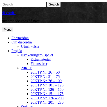
Skip
Search
Search
to
for:
content
discordia
ditt ordnade kaos på nätet
Menu
Förstasidan
Om discordia
Utmärkelser
Projekt
Nyckelringsrollspelet
Extramaterial
Finansiärer
20KTP
20KTP Nr. 26 – 50
20KTP Nr. 51 – 75
20KTP Nr. 76 – 100
20KTP Nr. 101 – 125
20KTP Nr. 126 – 150
20KTP Nr. 151 – 175
20KTP Nr. 176 – 200
20KTP Nr. 201 – 230
Quietus