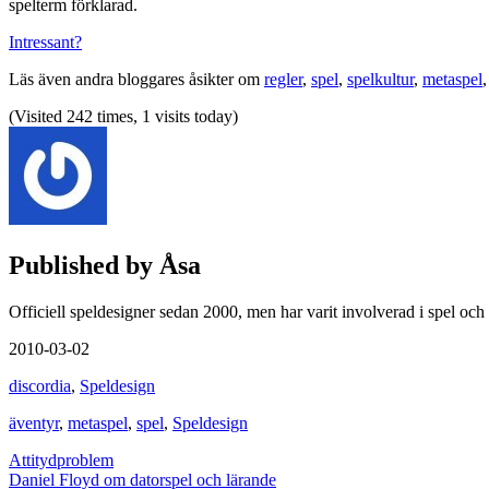
spelterm förklarad.
Intressant?
Läs även andra bloggares åsikter om
regler
,
spel
,
spelkultur
,
metaspel
(Visited 242 times, 1 visits today)
Published by
Åsa
Officiell speldesigner sedan 2000, men har varit involverad i spel och
2010-03-02
discordia
,
Speldesign
äventyr
,
metaspel
,
spel
,
Speldesign
Post
Attitydproblem
Daniel Floyd om datorspel och lärande