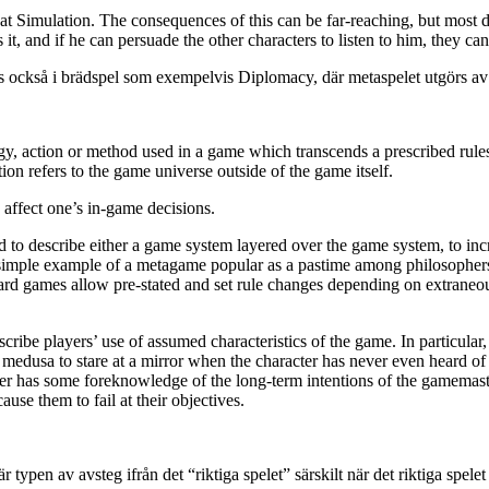
 Simulation. The consequences of this can be far-reaching, but most dir
nd if he can persuade the other characters to listen to him, they can
också i brädspel som exempelvis Diplomacy, där metaspelet utgörs av 
gy, action or method used in a game which transcends a prescribed rulese
on refers to the game universe outside of the game itself.
 affect one’s in-game decisions.
ed to describe either a game system layered over the game system, to i
d simple example of a metagame popular as a pastime among philosopher
rd games allow pre-stated and set rule changes depending on extraneous
cribe players’ use of assumed characteristics of the game. In particular
 medusa to stare at a mirror when the character has never even heard of
player has some foreknowledge of the long-term intentions of the gamema
se them to fail at their objectives.
typen av avsteg ifrån det “riktiga spelet” särskilt när det riktiga spelet u