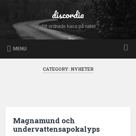
Skip
to
discordia
Search
content
ditt ordnade kaos på nätet
MENU
CATEGORY:
NYHETER
Magnamund och
undervattensapokalyps