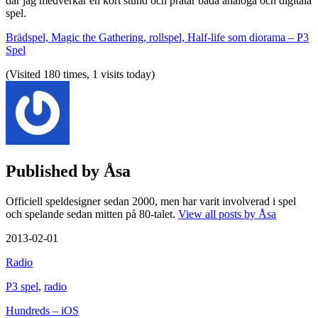
där jag medverkar en kort stund och pratar båda analoga och digitala
spel.
Brädspel, Magic the Gathering, rollspel, Half-life som diorama – P3
Spel
(Visited 180 times, 1 visits today)
Published by
Åsa
Officiell speldesigner sedan 2000, men har varit involverad i spel
och spelande sedan mitten på 80-talet.
View all posts by Åsa
2013-02-01
Radio
P3 spel
,
radio
Post
Hundreds – iOS