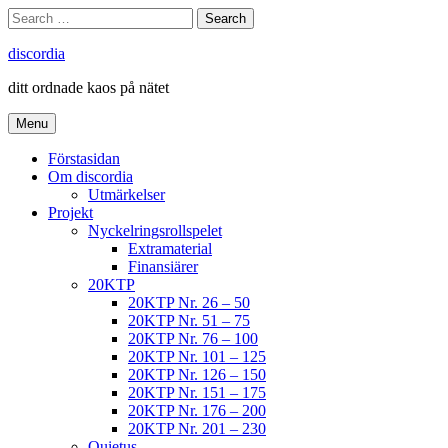
Skip
Search
Search
to
for:
content
discordia
ditt ordnade kaos på nätet
Menu
Förstasidan
Om discordia
Utmärkelser
Projekt
Nyckelringsrollspelet
Extramaterial
Finansiärer
20KTP
20KTP Nr. 26 – 50
20KTP Nr. 51 – 75
20KTP Nr. 76 – 100
20KTP Nr. 101 – 125
20KTP Nr. 126 – 150
20KTP Nr. 151 – 175
20KTP Nr. 176 – 200
20KTP Nr. 201 – 230
Quietus