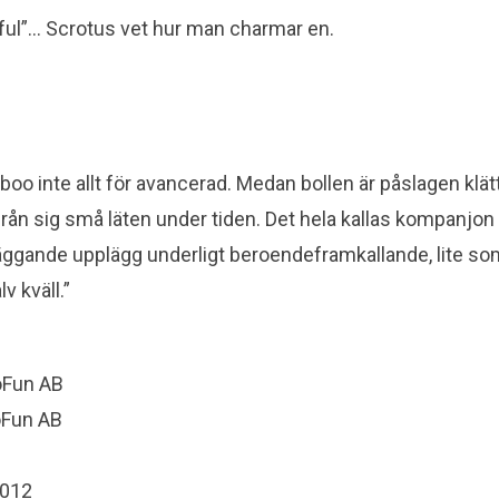
ful”… Scrotus vet hur man charmar en.
boo inte allt för avancerad. Medan bollen är påslagen klä
ifrån sig små läten under tiden. Det hela kallas kompanjo
äggande upplägg underligt beroendeframkallande, lite so
v kväll.”
oFun AB
oFun AB
2012