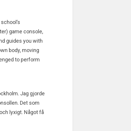
 school’s
eter) game console,
 and guides you with
 own body, moving
llenged to perform
tockholm. Jag gjorde
konsollen. Det som
 och lyxigt. Något få