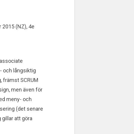
 2015 (NZ), 4e
 associate
- och långsiktig
ng, främst SCRUM
 design, men även för
 med meny- och
isering (det senare
gillar att göra