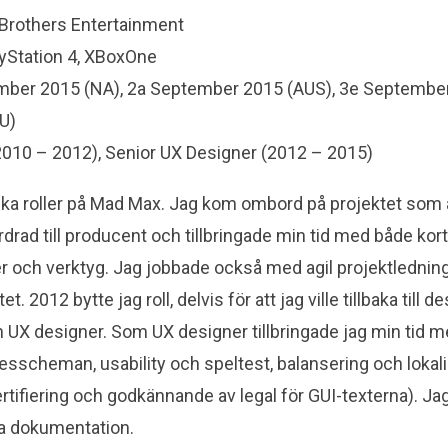
 Brothers Entertainment
ayStation 4, XBoxOne
mber 2015 (NA), 2a September 2015 (AUS), 3e September
U)
(2010 – 2012), Senior UX Designer (2012 – 2015)
lika roller på Mad Max. Jag kom ombord på projektet som
rdrad till producent och tillbringade min tid med både kort
er och verktyg. Jag jobbade också med agil projektledni
et. 2012 bytte jag roll, delvis för att jag ville tillbaka till
n UX designer. Som UX designer tillbringade jag min tid
desscheman, usability och speltest, balansering och lokal
tifiering och godkännande av legal för GUI-texterna). Jag 
a dokumentation.