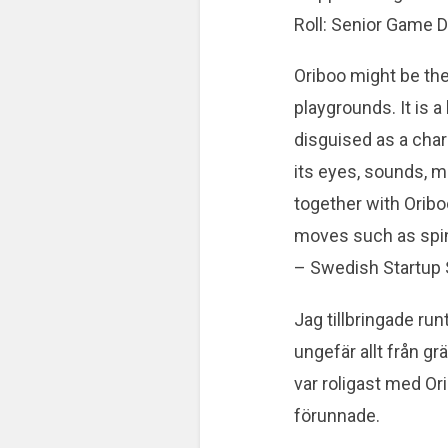
Roll: Senior Game 
Oriboo might be th
playgrounds. It is 
disguised as a charm
its eyes, sounds, 
together with Oribo
moves such as spin
– Swedish Startup
Jag tillbringade ru
ungefär allt från g
var roligast med Orib
förunnade.