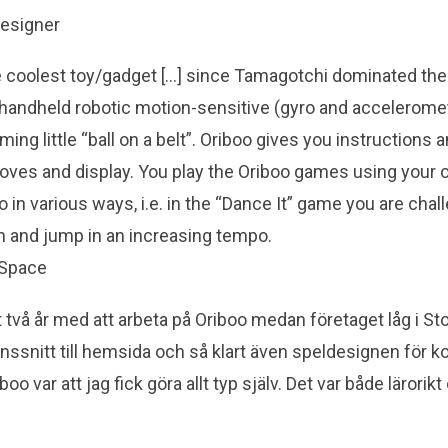
Designer
e coolest toy/gadget […] since Tamagotchi dominated the
a handheld robotic motion-sensitive (gyro and accelerom
ing little “ball on a belt”. Oriboo gives you instructions
moves and display. You play the Oriboo games using your
o in various ways, i.e. in the “Dance It” game you are cha
 and jump in an increasing tempo.
 Space
nt två år med att arbeta på Oriboo medan företaget låg i S
ränssnitt till hemsida och så klart även speldesignen för 
oo var att jag fick göra allt typ själv. Det var både lärorikt