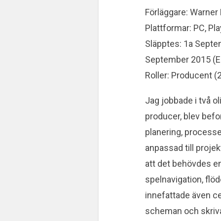
Förläggare: Warner
Plattformar: PC, Pl
Släpptes: 1a Septe
September 2015 (E
Roller: Producent 
Jag jobbade i två o
producer, blev befo
planering, process
anpassad till projekt
att det behövdes e
spelnavigation, flö
innefattade även cer
scheman och skriv