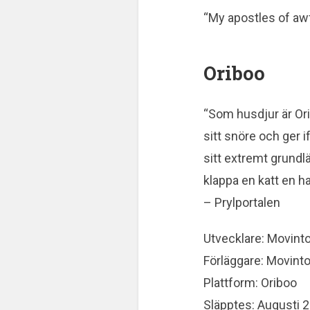
“My apostles of aw
Oriboo
“Som husdjur är Ori
sitt snöre och ger 
sitt extremt grundl
klappa en katt en hal
– Prylportalen
Utvecklare: Movint
Förläggare: Movint
Plattform: Oriboo
Släpptes: Augusti 