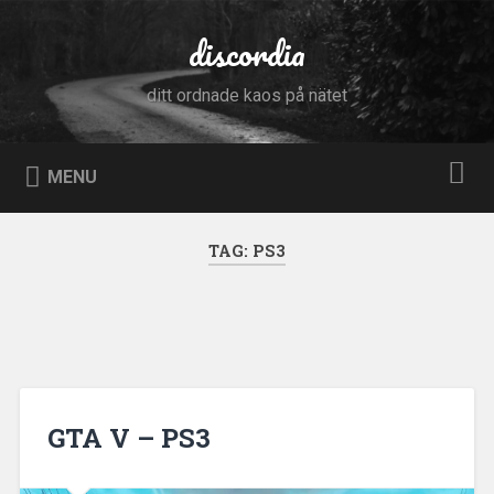
Skip
to
discordia
Search
content
ditt ordnade kaos på nätet
MENU
TAG:
PS3
GTA V – PS3