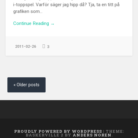
i-toppspel. Varför säger jag hipp då? Tja, ta en titt på
grafiken som...
Continue Reading →
2011-02-26
3
Posts
navigation
Older posts
PROUDLY POWERED BY WORDPRESS
|
THEME:
BASKERVILLE 2 BY
ANDERS NOREN
.