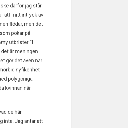
ske därför jag står
r att mitt intryck av
smen flödar, men det
r som pökar på
my utbrister “I
 om det är meningen
Det gör det även när
 morbid nyfikenhet
 med polygoniga
da kvinnan när
 vad de här
g inte. Jag antar att