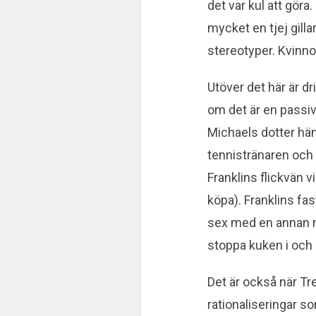
det var kul att gör
mycket en tjej gilla
stereotyper. Kvinnor
Utöver det här är dri
om det är en passiv r
Michaels dotter hän
tennistränaren och 
Franklins flickvän v
köpa). Franklins fa
sex med en annan 
stoppa kuken i och 
Det är också när Tr
rationaliseringar so