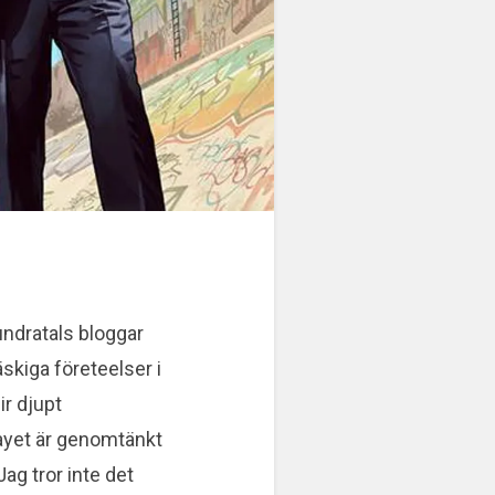
hundratals bloggar
äskiga företeelser i
ir djupt
layet är genomtänkt
Jag tror inte det