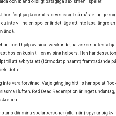
älda och ibland olidligt påtagliga sexismen i spelet.
akt hur långt jag kommit storymässigt så måste jag ge mig 
 du inte vill ha en spoiler är det läge att inte läsa längre än
en ändå.
ichael med hjälp av sina tweakande, halvinkompetenta hjä
sgäst hos en kusin till en av sina helpers. Han har dessuto
älpt till att avbryta ett (förmodat pinsamt) framträdande
els dotter.
 inte vara förvånad. Varje gång jag hittills har spelat Ro
asma i luften. Red Dead Redemption är inget undantag, 
skretion.
stans där mina spelarpersoner (alla män) spyr ur sig kvin