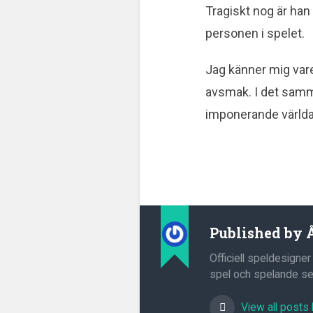
Tragiskt nog är ha
personen i spelet.
Jag känner mig vare
avsmak. I det samm
imponerande världar
Published by
Officiell speldesigner
spel och spelande sed
View all posts