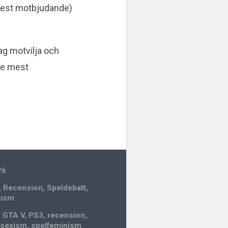
 mest motbjudande)
jag motvilja och
de mest
26
,
Recension
,
Speldebatt
,
nism
,
GTA V
,
PS3
,
recension
,
,
sexism
,
spelfeminism