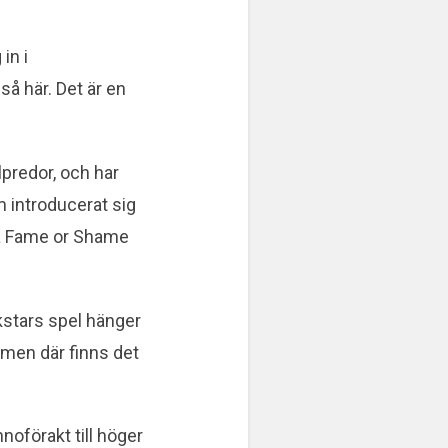
in i
 så här. Det är en
lpredor, och har
m introducerat sig
 på Fame or Shame
ckstars spel hänger
men där finns det
noförakt till höger