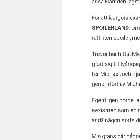
är så klart den lågm
För att klargöra ex
SPOILERLAND
. Om
rätt liten spoiler, m
Trevor har hittat M
gjort sig till tvång
för Michael, och hj
genomfört av Micha
Egentligen borde jag
sexismen som en mi
ändå någon sorts di
Min gräns går någon