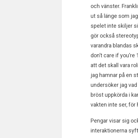
och vänster. Frankl
ut så länge som jag 
spelet inte skiljer 
gör också stereotyp
varandra blandas s
don’t care if you’re 
att det skall vara r
jag hamnar på en st
undersöker jag vad 
bröst uppkörda i k
vakten inte ser, för 
Pengar visar sig ocks
interaktionerna syft