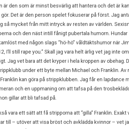
in är den som är minst besvärlig att hantera och det är kan
gör. Det är den person spelet fokuserar på först. Jag anta
sig så mycket från mitt intryck av resten av världen. Sexi
erna och den näst intill fånigt pubertala humorn. Hunda
kamlöst med någon slags “hö-hö” våldtäktshumor när Jim
12, I’ll still rape you.” Skall jag vara helt ärlig vet jag inte
oligt. Jag vet bara att det kryper i hela kroppen av obehag. 
rippklubb under ett byte mellan Michael och Franklin. Av
Franklin kan göra på strippklubben. Jag får en lapdance
ameran och en uppmaning om att tafsa på den trosbekläd
hon gillar att bli tafsad på.
å vara ett sätt att få stripporna att “gilla” Franklin. Exakt
ar till – utöver att visa bröst och avklädda kvinnor – vet ja