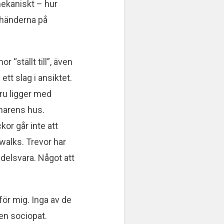
mekaniskt – hur
i händerna på
r “ställt till”, även
ett slag i ansiktet.
fru ligger med
änarens hus.
kor går inte att
 walks. Trevor har
elsvara. Något att
för mig. Inga av de
 en sociopat.