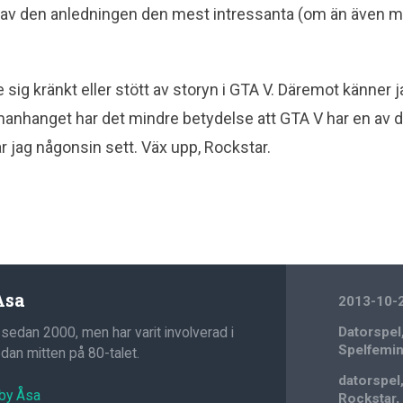
n av den anledningen den mest intressanta (om än även
 sig kränkt eller stött av storyn i GTA V. Däremot känner 
anhanget har det mindre betydelse att GTA V har en av 
 jag någonsin sett. Väx upp, Rockstar.
Åsa
2013-10-
 sedan 2000, men har varit involverad i
Datorspel
Spelfemi
an mitten på 80-talet.
datorspel
 by Åsa
Rockstar