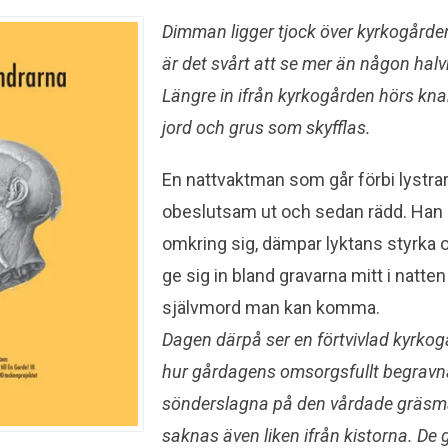
Dimman ligger tjock över kyrkogårde
är det svårt att se mer än någon halv
Längre in ifrån kyrkogården hörs kna
jord och grus som skyfflas.
En nattvaktman som går förbi lystrar
obeslutsam ut och sedan rädd. Han 
omkring sig, dämpar lyktans styrka o
ge sig in bland gravarna mitt i natten
självmord man kan komma.
Dagen därpå ser en förtvivlad kyrko
hur gårdagens omsorgsfullt begravna
sönderslagna på den vårdade gräsm
saknas även liken ifrån kistorna. D