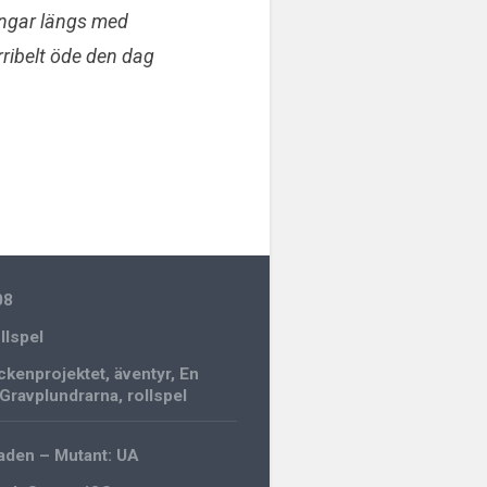
ingar längs med
ribelt öde den dag
08
llspel
ckenprojektet
,
äventyr
,
En
Gravplundrarna
,
rollspel
aden – Mutant: UA