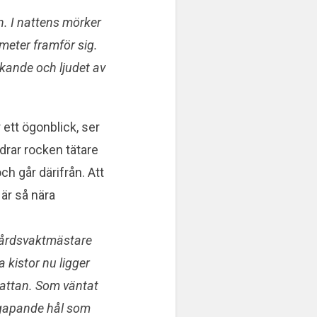
n. I nattens mörker
meter framför sig.
kande och ljudet av
 ett ögonblick, ser
drar rocken tätare
ch går därifrån. Att
 är så nära
gårdsvaktmästare
 kistor nu ligger
attan. Som väntat
e gapande hål som