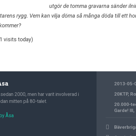
utgör de tomma gravarna sänder iln
rens rygg. Vem kan vilja döma så många döda till ett hor
 kommer?
1 visits today)
Åsa
2013-05-
 sedan 2000, men har varit involverad i
20KTP
,
Ro
an mitten på 80-talet.
20.000-te
Garde! III
,
 by Åsa
Post
Bäverbrig
navigation