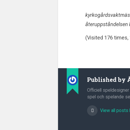
kyrkogårdsvaktmästa
återuppståndelsen
(Visited 176 times, 
Published by
Officiell speldesigner
spel och spelande sed
View all posts