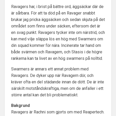
Ravagers har, i brist på bättre ord, äggsäckar där de
är sårbara. För att ta död på en Ravager snabbt
brukar jag pricka äggsäcken och sedan skjuta på det
området som finns under säcken, eftersom det är
en svag punkt. Ravagers tycker inte om närstrid, och
kan med vilje släppa lös en hög med Swarmers om
din squad kommer för nära. Incinerate tar hand om
både svärmen och Ravagern, och Stasis i de högre
rankerna kan ta livet av en hög swarmers på nolltid.
Swarmers är annars ett annat problem med
Ravagers. De dyker upp när Ravagern dör, och
kräver ofta en del städande innan de dött. De är inte
särskilt motståndskraftiga, men om de anfaller i ett
större antal kan det bli problematiskt.
Bakgrund
Ravagers är Rachni som gjorts om med Reapertech.