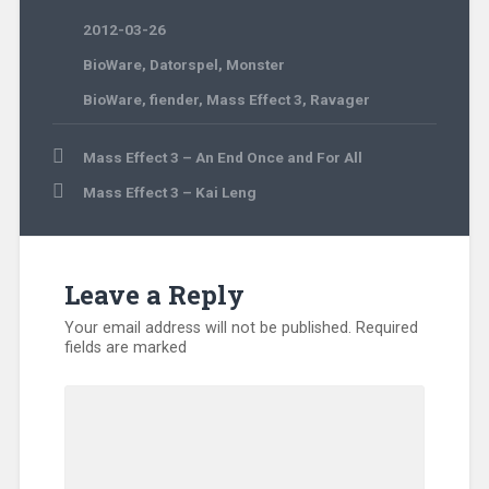
2012-03-26
BioWare
,
Datorspel
,
Monster
BioWare
,
fiender
,
Mass Effect 3
,
Ravager
Post
Mass Effect 3 – An End Once and For All
navigation
Mass Effect 3 – Kai Leng
Leave a Reply
Your email address will not be published.
Required
fields are marked