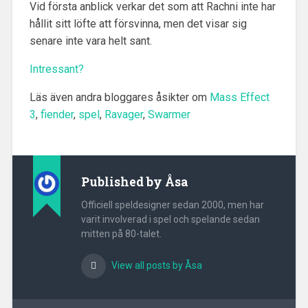
Vid första anblick verkar det som att Rachni inte har
hållit sitt löfte att försvinna, men det visar sig
senare inte vara helt sant.
Intressant?
Läs även andra bloggares åsikter om
Mass Effect
3
,
fiender
,
spel
,
Ravager
,
Swarmer
Published by
Åsa
Officiell speldesigner sedan 2000, men har
varit involverad i spel och spelande sedan
mitten på 80-talet.
View all posts by Åsa