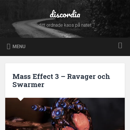
Skip
to
discordia
Search
content
ditt ordnade kaos på nätet
MENU
Mass Effect 3 – Ravager och
Swarmer