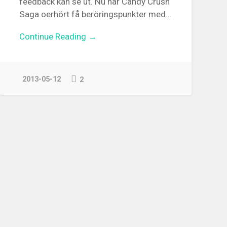
feedback kan se ut. Nu har Candy Crush
Saga oerhört få beröringspunkter med...
Continue Reading →
2013-05-12
2