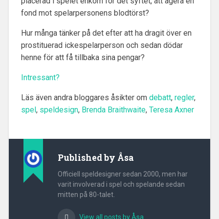
placerad i spelet enkom för det syftet, att agera en
fond mot spelarpersonens blodtörst?
Hur många tänker på det efter att ha dragit över en
prostituerad ickespelarperson och sedan dödar
henne för att få tillbaka sina pengar?
Intressant?
Läs även andra bloggares åsikter om
debatt
,
regler
,
spel
,
speldesign
,
Brenda Braithwaite
,
Teresa Axner
Published by
Åsa
Officiell speldesigner sedan 2000, men har
varit involverad i spel och spelande sedan
mitten på 80-talet.
View all posts by Åsa