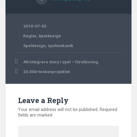
2010-07-02
Regler
,
Speldesign
Speldesign
,
spelmekanik
Post
Att integrera story i spel – föreläsning
navigation
20.000-teckenprojektet
Leave a Reply
Your email address will not be published.
Required
fields are marked