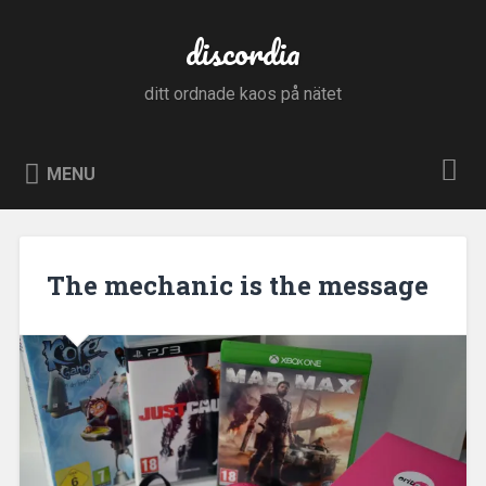
Skip
to
discordia
Search
content
ditt ordnade kaos på nätet
MENU
The mechanic is the message