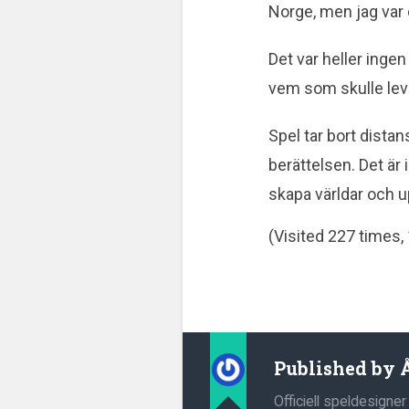
Norge, men jag var
Det var heller inge
vem som skulle leva
Spel tar bort dista
berättelsen. Det är 
skapa världar och up
(Visited 227 times, 
Published by
Officiell speldesigner