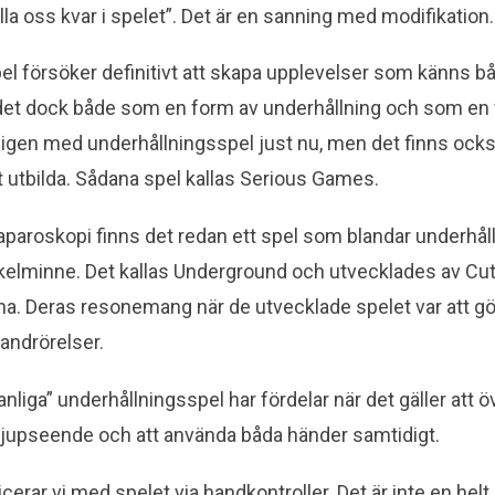
lla oss kvar i spelet”. Det är en sanning med modifikation.
pel försöker definitivt att skapa upplevelser som känns 
det dock både som en form av underhållning och som en f
ligen med underhållningsspel just nu, men det finns oc
tt utbilda. Sådana spel kallas Serious Games.
 laparoskopi finns det redan ett spel som blandar underhå
elminne. Det kallas Underground och utvecklades av Cu
na. Deras resonemang när de utvecklade spelet var att gör
andrörelser.
nliga” underhållningsspel har fördelar när det gäller att 
djupseende och att använda båda händer samtidigt.
erar vi med spelet via handkontroller. Det är inte en hel