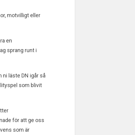
, motvilligt eller
ara en
ag sprang runt i
 ni läste DN igår så
ityspel som blivit
tter
nade för att ge oss
kvens som är