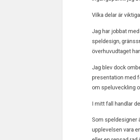
Vilka delar är viktig
Jag har jobbat med 
speldesign, gränssni
överhuvudtaget hand
Jag blev dock ombedd
presentation med fö
om speluveckling oc
I mitt fall handlar d
Som speldesigner ä
upplevelsen vara en
eller en rensad rad i