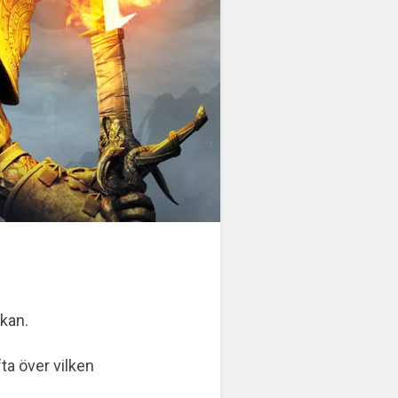
ckan.
fta över vilken