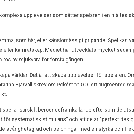
komplexa upplevelser som sätter spelaren i en hjältes skor
amma, som här, eller känslomässigt gripande. Spel kan v
 eller kamratskap. Mediet har utvecklats mycket sedan j
 rös av mjukvara för första gången.
kapa världar. Det är att skapa upplevelser för spelaren. Om
atarina Bjärvall skrev om Pokémon GO! ett augmented real
ikt.
 spel är särskilt beroendeframkallande eftersom de utsä
för systematisk stimulans” och att de är “perfekt desig
nde svårighetsgrad och belöningar med en styrka och fre