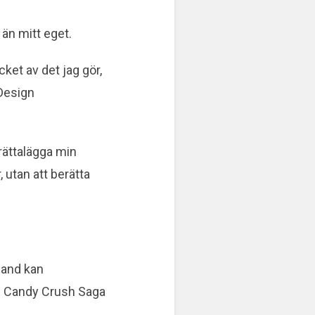
t än mitt eget.
ket av det jag gör,
 Design
lrättalägga min
 utan att berätta
land kan
g i Candy Crush Saga