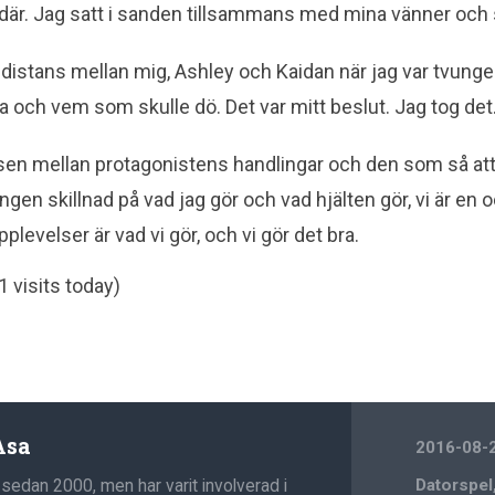
 där. Jag satt i sanden tillsammans med mina vänner och 
n distans mellan mig, Ashley och Kaidan när jag var tvunge
 och vem som skulle dö. Det var mitt beslut. Jag tog det
nsen mellan protagonistens handlingar och den som så att
ingen skillnad på vad jag gör och vad hjälten gör, vi är en
plevelser är vad vi gör, och vi gör det bra.
1 visits today)
Åsa
2016-08-
 sedan 2000, men har varit involverad i
Datorspel