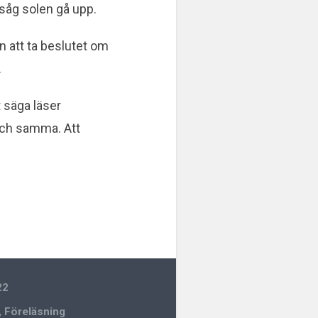
såg solen gå upp.
n att ta beslutet om
.
 säga läser
 och samma. Att
22
,
Föreläsning