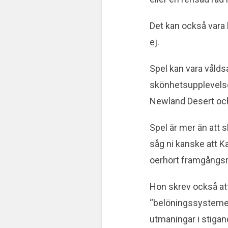
Det kan också vara 
ej.
Spel kan vara vålds
skönhetsupplevelse
Newland Desert och
Spel är mer än att s
såg ni kanske att K
oerhört framgångsr
Hon skrev också att
“belöningssystemet 
utmaningar i stiga