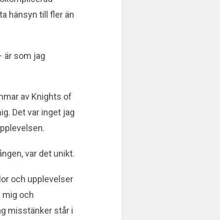
a hänsyn till fler än
– är som jag
immar av Knights of
ig. Det var inget jag
 upplevelsen.
ången, var det unikt.
slor och upplevelser
an mig och
g misstänker står i