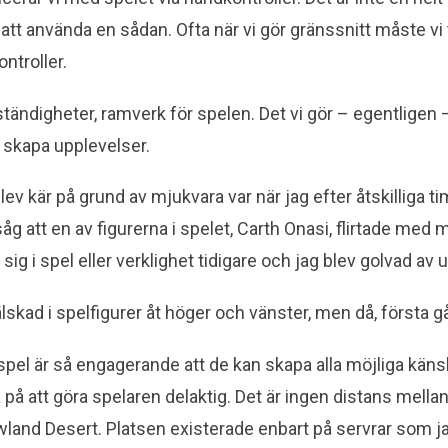
 att använda en sådan. Ofta när vi gör gränssnitt måste vi t
ntroller.
tändigheter, ramverk för spelen. Det vi gör – egentligen 
 skapa upplevelser.
lev kär på grund av mjukvara var när jag efter åtskilliga t
åg att en av figurerna i spelet, Carth Onasi, flirtade med m
 sig i spel eller verklighet tidigare och jag blev golvad av
lskad i spelfigurer åt höger och vänster, men då, första g
t spel är så engagerande att de kan skapa alla möjliga kän
bra på att göra spelaren delaktig. Det är ingen distans mell
and Desert. Platsen existerade enbart på servrar som ja