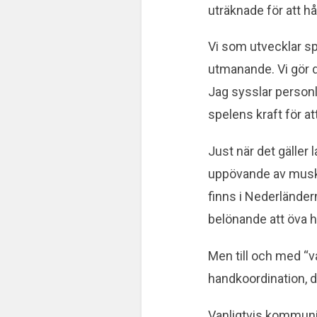
uträknade för att hå
Vi som utvecklar s
utmanande. Vi gör 
Jag sysslar person
spelens kraft för a
Just när det gäller
uppövande av musk
finns i Nederländer
belönande att öva h
Men till och med “va
handkoordination, 
Vanligtvis kommunic