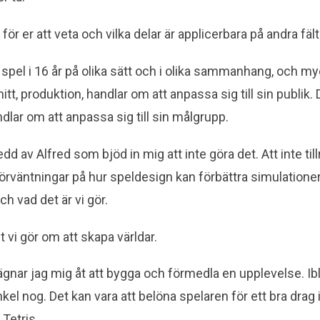
a för er att veta och vilka delar är applicerbara på andra fäl
spel i 16 år på olika sätt och i olika sammanhang, och myc
tt, produktion, handlar om att anpassa sig till sin publik.
lar om att anpassa sig till sin målgrupp.
 av Alfred som bjöd in mig att inte göra det. Att inte til
rväntningar på hur speldesign kan förbättra simulationer,
h vad det är vi gör.
et vi gör om att skapa världar.
gnar jag mig åt att bygga och förmedla en upplevelse. Ib
kel nog. Det kan vara att belöna spelaren för ett bra dra
 Tetris.