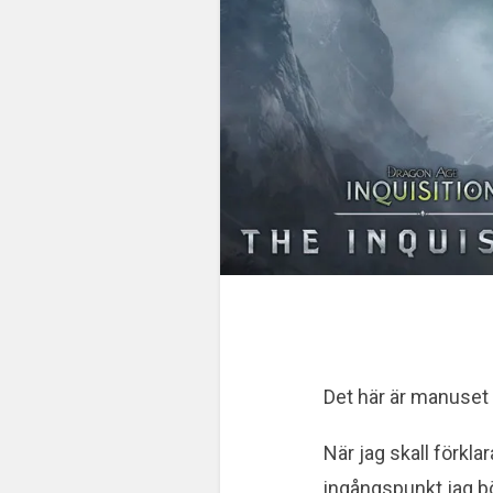
Det här är manuset 
När jag skall förkla
ingångspunkt jag bö