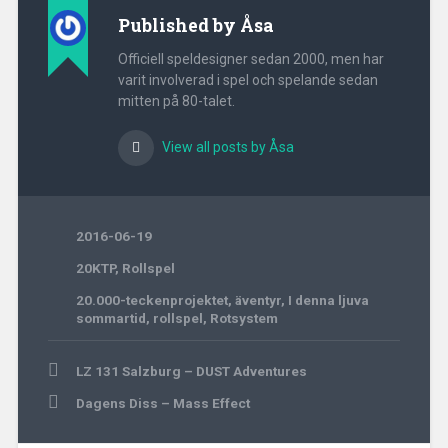
Published by
Åsa
Officiell speldesigner sedan 2000, men har
varit involverad i spel och spelande sedan
mitten på 80-talet.
View all posts by Åsa
2016-06-19
20KTP
,
Rollspel
20.000-teckenprojektet
,
äventyr
,
I denna ljuva
sommartid
,
rollspel
,
Rotsystem
Post
LZ 131 Salzburg – DUST Adventures
navigation
Dagens Diss – Mass Effect