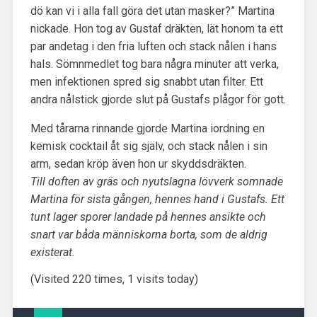
dö kan vi i alla fall göra det utan masker?” Martina
nickade. Hon tog av Gustaf dräkten, lät honom ta ett
par andetag i den fria luften och stack nålen i hans
hals. Sömnmedlet tog bara några minuter att verka,
men infektionen spred sig snabbt utan filter. Ett
andra nålstick gjorde slut på Gustafs plågor för gott.
Med tårarna rinnande gjorde Martina iordning en
kemisk cocktail åt sig själv, och stack nålen i sin
arm, sedan kröp även hon ur skyddsdräkten.
Till doften av gräs och nyutslagna lövverk somnade
Martina för sista gången, hennes hand i Gustafs. Ett
tunt lager sporer landade på hennes ansikte och
snart var båda människorna borta, som de aldrig
existerat.
(Visited 220 times, 1 visits today)