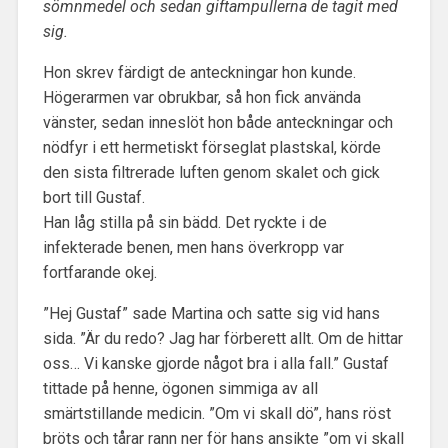
sömnmedel och sedan giftampullerna de tagit med
sig.
Hon skrev färdigt de anteckningar hon kunde.
Högerarmen var obrukbar, så hon fick använda
vänster, sedan inneslöt hon både anteckningar och
nödfyr i ett hermetiskt förseglat plastskal, körde
den sista filtrerade luften genom skalet och gick
bort till Gustaf.
Han låg stilla på sin bädd. Det ryckte i de
infekterade benen, men hans överkropp var
fortfarande okej.
”Hej Gustaf” sade Martina och satte sig vid hans
sida. ”Är du redo? Jag har förberett allt. Om de hittar
oss… Vi kanske gjorde något bra i alla fall.” Gustaf
tittade på henne, ögonen simmiga av all
smärtstillande medicin. ”Om vi skall dö”, hans röst
bröts och tårar rann ner för hans ansikte ”om vi skall