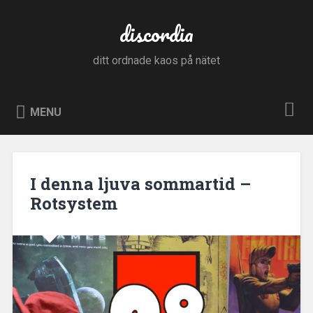
Skip
to
discordia
Search
content
ditt ordnade kaos på nätet
MENU
I denna ljuva sommartid –
Rotsystem