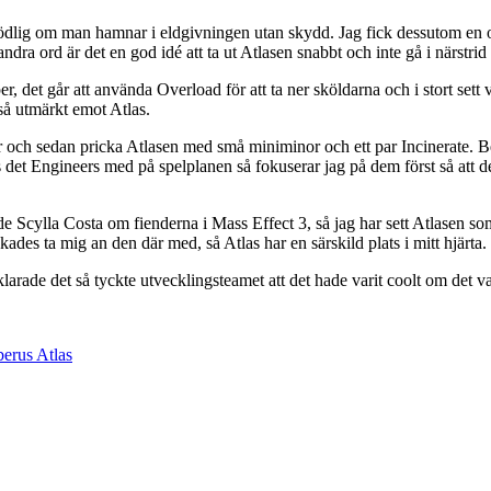
dödlig om man hamnar i eldgivningen utan skydd. Jag fick dessutom en o
dra ord är det en god idé att ta ut Atlasen snabbt och inte gå i närstrid
er, det går att använda Overload för att ta ner sköldarna och i stort sett
å utmärkt emot Atlas.
ger och sedan pricka Atlasen med små miniminor och ett par Incinerate. B
s det Engineers med på spelplanen så fokuserar jag på dem först så att de
de Scylla Costa om fienderna i Mass Effect 3, så jag har sett Atlasen
ades ta mig an den där med, så Atlas har en särskild plats i mitt hjärta.
arade det så tyckte utvecklingsteamet att det hade varit coolt om det 
erus Atlas