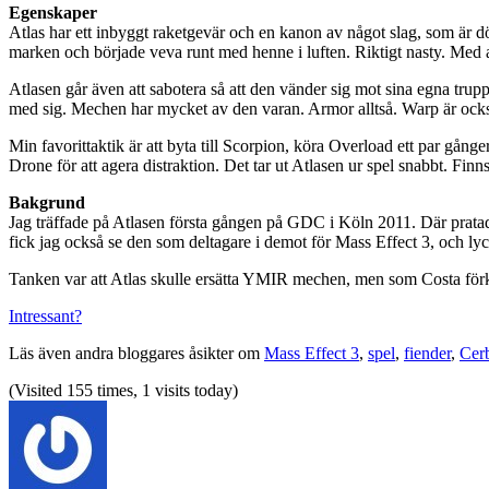
Egenskaper
Atlas har ett inbyggt raketgevär och en kanon av något slag, som är 
marken och började veva runt med henne i luften. Riktigt nasty. Med an
Atlasen går även att sabotera så att den vänder sig mot sina egna trupp
med sig. Mechen har mycket av den varan. Armor alltså. Warp är ocks
Min favorittaktik är att byta till Scorpion, köra Overload ett par gån
Drone för att agera distraktion. Det tar ut Atlasen ur spel snabbt. Finn
Bakgrund
Jag träffade på Atlasen första gången på GDC i Köln 2011. Där prata
fick jag också se den som deltagare i demot för Mass Effect 3, och lyck
Tanken var att Atlas skulle ersätta YMIR mechen, men som Costa förkl
Intressant?
Läs även andra bloggares åsikter om
Mass Effect 3
,
spel
,
fiender
,
Cerb
(Visited 155 times, 1 visits today)