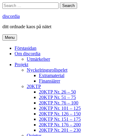
Skip
Search
Search
to
for:
content
discordia
ditt ordnade kaos på nätet
Menu
Förstasidan
Om discordia
Utmärkelser
Projekt
Nyckelringsrollspelet
Extramaterial
Finansiärer
20KTP
20KTP Nr. 26 – 50
20KTP Nr. 51 – 75
20KTP Nr. 76 – 100
20KTP Nr. 101 – 125
20KTP Nr. 126 – 150
20KTP Nr. 151 – 175
20KTP Nr. 176 – 200
20KTP Nr. 201 – 230
Quietus