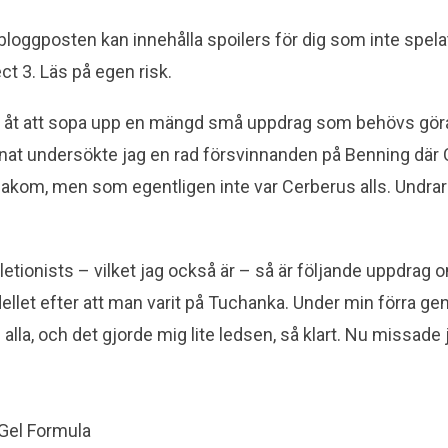
bloggposten kan innehålla spoilers för dig som inte spela
ct 3. Läs på egen risk.
g åt att sopa upp en mängd små uppdrag som behövs göras
nat undersökte jag en rad försvinnanden på Benning där
akom, men som egentligen inte var Cerberus alls. Undrar
etionists – vilket jag också är – så är följande uppdrag o
ellet efter att man varit på Tuchanka. Under min förra g
alla, och det gjorde mig lite ledsen, så klart. Nu missade 
-Gel Formula