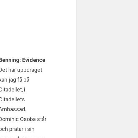
Benning: Evidence
Det här uppdraget
kan jag få på
Citadellet, i
Citadellets
Ambassad.
Dominic Osoba står
och pratar i sin