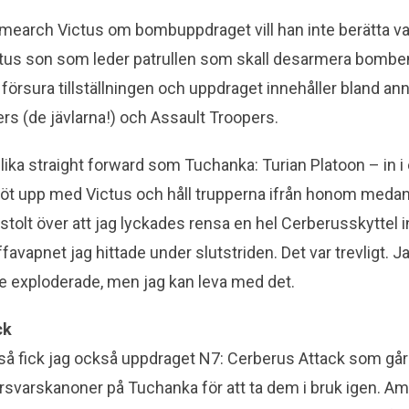
rimearch Victus om bombuppdraget vill han inte berätta v
ictus son som leder patrullen som skall desarmera bombe
tt försura tillställningen och uppdraget innehåller bland ann
rs (de jävlarna!) och Assault Troopers.
lika straight forward som Tuchanka: Turian Platoon – in i
 möt upp med Victus och håll trupperna ifrån honom meda
 stolt över att jag lyckades rensa en hel Cerberusskyttel 
vapnet jag hittade under slutstriden. Det var trevligt. Ja
nte exploderade, men jag kan leva med det.
ck
a så fick jag också uppdraget N7: Cerberus Attack som går
rsvarskanoner på Tuchanka för att ta dem i bruk igen. Am