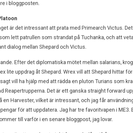
are i bloggposten.
Platoon
aget är det intressant att prata med Primearch Victus. Det
 som lett patrullen som strandat på Tuchanka, och att ve
ssant dialog mellan Shepard och Victus.
jande. Efter det diplomatiska mötet mellan salarians, kro
x lite uppdrag åt Shepard. Wrex vill att Shepard hittar f
gt vill ha hjälp med att rädda en pluton Turians som kr
nd Reapertrupperna. Det är ett ganska straight forward up
å en Harvester, vilket är intressant, och jag får användni
 pengar för att uppdatera. Jag har tre favoritvapen i ME3.
mmer till varför i en senare bloggpost, jag lovar.