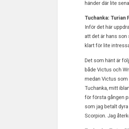
händer där lite sen
Tuchanka: Turian 
Inför det här uppdr
att det är hans son
klart för lite intre
Det som hänt är föl
både Victus och Wre
medan Victus som sa
Tuchanka, mitt ibla
för första gången p
som jag betalt dyra
Scorpion. Jag återko