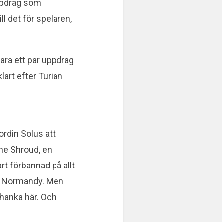
uppdrag som
ll det för spelaren,
ara ett par uppdrag
lart efter Turian
Mordin Solus att
he Shroud, en
rt förbannad på allt
på Normandy. Men
chanka här. Och