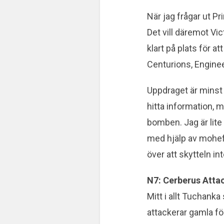
När jag frågar ut P
Det vill däremot V
klart på plats för a
Centurions, Enginee
Uppdraget är minst 
hitta information,
bomben. Jag är lite
med hjälp av moheffa
över att skytteln i
N7: Cerberus Atta
Mitt i allt Tuchank
attackerar gamla fö