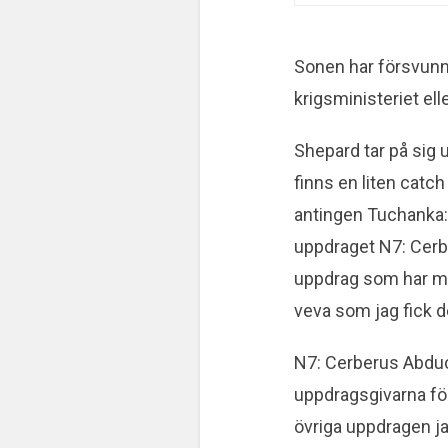
Sonen har försvunni
krigsministeriet ell
Shepard tar på sig 
finns en liten catc
antingen Tuchanka:
uppdraget N7: Cerbe
uppdrag som har me
veva som jag fick d
N7: Cerberus Abduct
uppdragsgivarna förs
övriga uppdragen j