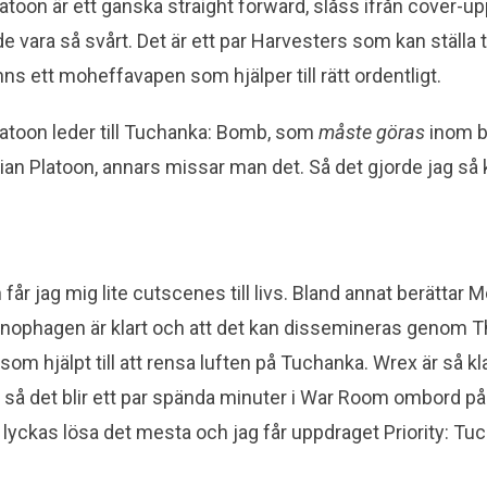
atoon är ett ganska straight forward, slåss ifrån cover-
e vara så svårt. Det är ett par Harvesters som kan ställa ti
nns ett moheffavapen som hjälper till rätt ordentligt.
latoon leder till Tuchanka: Bomb, som
måste göras
inom b
ian Platoon, annars missar man det. Så det gjorde jag så k
 får jag mig lite cutscenes till livs. Bland annat berättar 
ophagen är klart och att det kan dissemineras genom T
om hjälpt till att rensa luften på Tuchanka. Wrex är så kla
ig så det blir ett par spända minuter i War Room ombord 
lyckas lösa det mesta och jag får uppdraget Priority: Tu