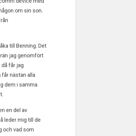
comm device med
någon om sin son.
från
ka till Benning. Det
örrän jag genomfört
då får jag
får nästan alla
jag dem i samma
t.
en en del av
 leder mig till de
ng och vad som