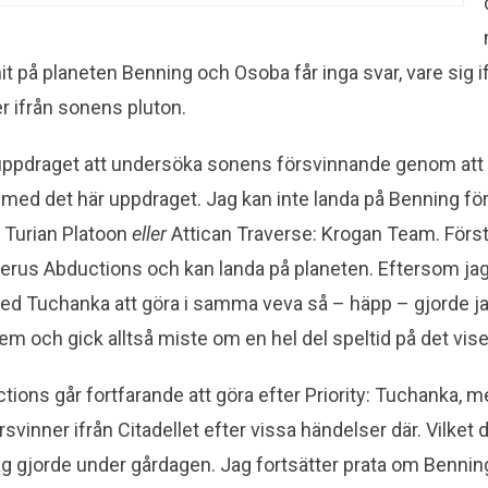
t på planeten Benning och Osoba får inga svar, vare sig i
er ifrån sonens pluton.
uppdraget att undersöka sonens försvinnande genom att å
h med det här uppdraget. Jag kan inte landa på Benning f
 Turian Platoon
eller
Attican Traverse: Krogan Team. Först 
rus Abductions och kan landa på planeten. Eftersom jag 
d Tuchanka att göra i samma veva så – häpp – gjorde 
em och gick alltså miste om en hel del speltid på det vise
ions går fortfarande att göra efter Priority: Tuchanka, m
vinner ifrån Citadellet efter vissa händelser där. Vilket då
ag gjorde under gårdagen. Jag fortsätter prata om Benni