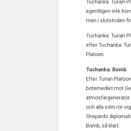
Tuchanka: Turian Pl
egentligen inte bord
men i slutstriden fi
Tuchanka: Turian P
efter Tuchanka: Tur
Platoon.
Tuchanka: Bomb
Efter Turian Platoon
botemedlet mot Gen
atmosfärgenerator s
och alla som rör s
Shepards diplomati 
Bomb, så klart.