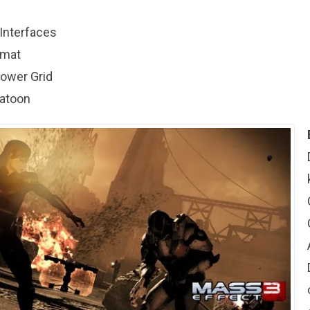
 Interfaces
omat
Power Grid
latoon