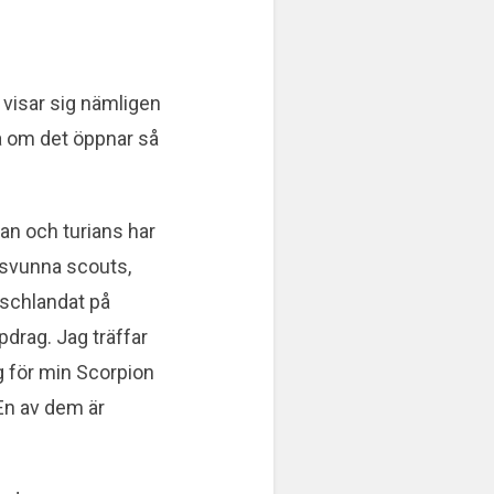
 visar sig nämligen
ta om det öppnar så
gan och turians har
örsvunna scouts,
aschlandat på
pdrag. Jag träffar
ng för min Scorpion
 En av dem är