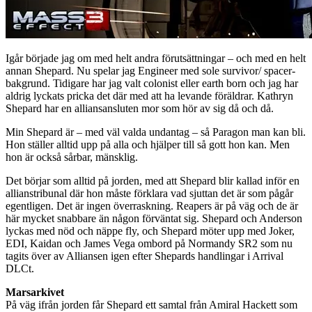
Igår började jag om med helt andra förutsättningar – och med en helt
annan Shepard. Nu spelar jag Engineer med sole survivor/ spacer-
bakgrund. Tidigare har jag valt colonist eller earth born och jag har
aldrig lyckats pricka det där med att ha levande föräldrar. Kathryn
Shepard har en alliansansluten mor som hör av sig då och då.
Min Shepard är – med väl valda undantag – så Paragon man kan bli.
Hon ställer alltid upp på alla och hjälper till så gott hon kan. Men
hon är också sårbar, mänsklig.
Det börjar som alltid på jorden, med att Shepard blir kallad inför en
allianstribunal där hon måste förklara vad sjuttan det är som pågår
egentligen. Det är ingen överraskning. Reapers är på väg och de är
här mycket snabbare än någon förväntat sig. Shepard och Anderson
lyckas med nöd och näppe fly, och Shepard möter upp med Joker,
EDI, Kaidan och James Vega ombord på Normandy SR2 som nu
tagits över av Alliansen igen efter Shepards handlingar i Arrival
DLCt.
Marsarkivet
På väg ifrån jorden får Shepard ett samtal från Amiral Hackett som