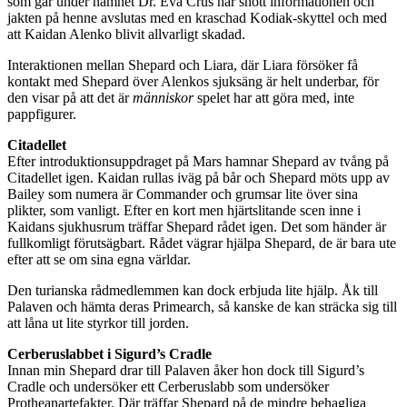
som går under namnet Dr. Eva Crus har snott informationen och
jakten på henne avslutas med en kraschad Kodiak-skyttel och med
att Kaidan Alenko blivit allvarligt skadad.
Interaktionen mellan Shepard och Liara, där Liara försöker få
kontakt med Shepard över Alenkos sjuksäng är helt underbar, för
den visar på att det är
människor
spelet har att göra med, inte
pappfigurer.
Citadellet
Efter introduktionsuppdraget på Mars hamnar Shepard av tvång på
Citadellet igen. Kaidan rullas iväg på bår och Shepard möts upp av
Bailey som numera är Commander och grumsar lite över sina
plikter, som vanligt. Efter en kort men hjärtslitande scen inne i
Kaidans sjukhusrum träffar Shepard rådet igen. Det som händer är
fullkomligt förutsägbart. Rådet vägrar hjälpa Shepard, de är bara ute
efter att se om sina egna världar.
Den turianska rådmedlemmen kan dock erbjuda lite hjälp. Åk till
Palaven och hämta deras Primearch, så kanske de kan sträcka sig till
att låna ut lite styrkor till jorden.
Cerberuslabbet i Sigurd’s Cradle
Innan min Shepard drar till Palaven åker hon dock till Sigurd’s
Cradle och undersöker ett Cerberuslabb som undersöker
Protheanartefakter. Där träffar Shepard på de mindre behagliga