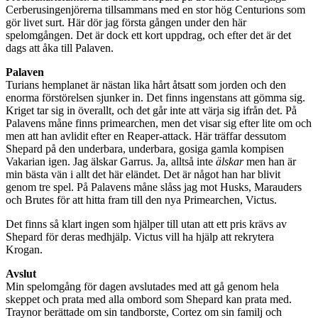
Cerberusingenjörerna tillsammans med en stor hög Centurions som
gör livet surt. Här dör jag första gången under den här
spelomgången. Det är dock ett kort uppdrag, och efter det är det
dags att åka till Palaven.
Palaven
Turians hemplanet är nästan lika hårt åtsatt som jorden och den
enorma förstörelsen sjunker in. Det finns ingenstans att gömma sig.
Kriget tar sig in överallt, och det går inte att värja sig ifrån det. På
Palavens måne finns primearchen, men det visar sig efter lite om och
men att han avlidit efter en Reaper-attack. Här träffar dessutom
Shepard på den underbara, underbara, gosiga gamla kompisen
Vakarian igen. Jag älskar Garrus. Ja, alltså inte
älskar
men han är
min bästa vän i allt det här eländet. Det är något han har blivit
genom tre spel. På Palavens måne slåss jag mot Husks, Marauders
och Brutes för att hitta fram till den nya Primearchen, Victus.
Det finns så klart ingen som hjälper till utan att ett pris krävs av
Shepard för deras medhjälp. Victus vill ha hjälp att rekrytera
Krogan.
Avslut
Min spelomgång för dagen avslutades med att gå genom hela
skeppet och prata med alla ombord som Shepard kan prata med.
Traynor berättade om sin tandborste, Cortez om sin familj och