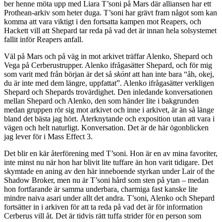
ber henne möta upp med Liara T’soni på Mars där alliansen har ett
Prothean-arkiv som heter duga. T’soni har grävt fram något som kan
komma att vara viktigt i den fortsatta kampen mot Reapers, och
Hackett vill att Shepard tar reda på vad det är innan hela solsystemet
fallit inför Reapers anfall.
Väl på Mars och på väg in mot arkivet träffar Alenko, Shepard och
Vega på Cerberustrupper. Alenko ifrågasätter Shepard, och för mig
som varit med från början är det så
skönt
att han inte bara “åh, okej,
du är inte med dem längre, uppfattat”. Alenko ifrågasätter verkligen
Shepard och Shepards trovärdighet. Den inledande konversationen
mellan Shepard och Alenko, den som händer lite i bakgrunden
medan gruppen rör sig mot arkivet och inne i arkivet, är än så länge
bland det bästa jag hört. Återknytande och exposition utan att vara i
vägen och helt naturligt. Konversation. Det är de här ögonblicken
jag lever för i Mass Effect 3.
Det blir en kär återförening med T’soni. Hon är en av mina favoriter,
inte minst nu när hon har blivit lite tuffare än hon varit tidigare. Det
skymtade en aning av den här inneboende styrkan under Lair of the
Shadow Broker, men nu är T’soni hård som sten på ytan – medan
hon fortfarande är samma underbara, charmiga fast kanske lite
mindre naiva asari under allt det andra. T’soni, Alenko och Shepard
fortsätter in i arkiven för att ta reda på vad det är för information
Cerberus vill åt. Det är tidvis rätt tuffa strider för en person som