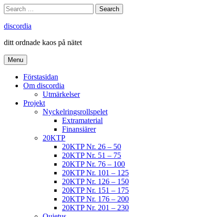
Skip
Search
Search
to
for:
content
discordia
ditt ordnade kaos på nätet
Menu
Förstasidan
Om discordia
Utmärkelser
Projekt
Nyckelringsrollspelet
Extramaterial
Finansiärer
20KTP
20KTP Nr. 26 – 50
20KTP Nr. 51 – 75
20KTP Nr. 76 – 100
20KTP Nr. 101 – 125
20KTP Nr. 126 – 150
20KTP Nr. 151 – 175
20KTP Nr. 176 – 200
20KTP Nr. 201 – 230
Quietus