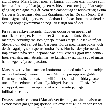
aldrig spelat Mass Effect, men jag känner mig mer eller mindre som
hemma. Just nu jobbar jag på en Achievement som jag jublar varje
gång jag kan ägna mig åt. Som den camper jag är försöker jag skjuta
Cerberus Guardians i den lilla öppningen de har för sina ögon. Det
finns något läskigt, perverst, underbart i att headshotta mina fiender,
och jag börjar (skrämmande nog) bli riktigt bra på det.
På väg in i arkivet springer gruppen också på en uppenbart
modifierad trooper. Här kommer ännu en av de fantastiska
meningsutväxlingarna som gör spelet värt att spela. Alenko frågar
Shepard om det var det här Cerberus gjorde med henne också, och
det är något jag som spelare undrat över. Hur har de cybernetiska
implantaten påverkat Shepard? Vad har Cerberus gjort med henne?
Inga svar ges, men återigen får jag känslan av att mina squad mates
har en egen vilja och passion.
Marsarkivet avslutas med en konfrontation med mitt favorithatobjekt
med det urfåniga namnet. Illusive Man poppar upp som gubben i
lådan och berättar att datan de vill åt, det som skall rädda galaxen
undan Reaperhotet, är hans. Lyckligtvis lyckas inte Illusive Man i
sitt uppsåt, men innan uppdraget är slut måste jag jaga
infiltrationsenhet.
De avslutande scenerna i Marsarkivet fick mig att sätta i halsen av
skräck första gången jag spelade. En cybernetisk infiltrationsenhet