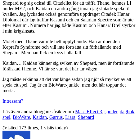
Shepard tog sig också till Citadellet för att träffa Thane, hennes LI
under ME2, och Kaidan en andra gång innan jag slutade spela för
kvällen. Jag lyckades också genomföra uppdraget Citadel: Hanar
Diplomat där jag träffar Kasumi och en Salarian Spectre som är ute
efter Kasumi. Numera har jag både Kasumi och Hanar/ Drellstyrkor
i min krigsinsats.
Mötet med Thane var inte helt upplyftande. Han är döende i
Kepral’s Syndrome och vill inte fortsätta sitt förhållande med
Shepard. Men han fick en kyss i alla fall.
Kaidan… Kaidan känner sig sviken av Shepard, men är fortfarande
förälskad i henne. Vi får se vart det här tar vägen.
Jag måste erkänna att det var länge sedan jag njöt så mycket av att
spela ett spel. Jag är en BioWare-junkie, men det här toppar det
mesta.
Intressant?
Läs även andra bloggares åsikter om
Mass Effect 3
,
spoiler
,
dagbok
,
spel
,
BioWare
,
Kaidan
,
Garrus
,
Liara
,
Shepard
(Visited 173 times, 1 visits today)