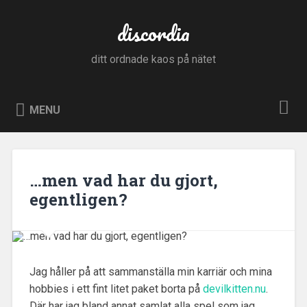
Skip
to
discordia
Search
content
ditt ordnade kaos på nätet
MENU
…men vad har du gjort,
egentligen?
Jag håller på att sammanställa min karriär och mina
hobbies i ett fint litet paket borta på
devilkitten.nu
.
Där har jag bland annat samlat alla spel som jag