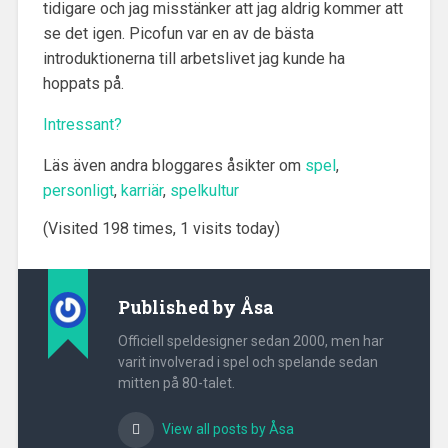
tidigare och jag misstänker att jag aldrig kommer att
se det igen. Picofun var en av de bästa
introduktionerna till arbetslivet jag kunde ha
hoppats på.
Intressant?
Läs även andra bloggares åsikter om
spel
,
personligt
,
karriär
,
spelkultur
(Visited 198 times, 1 visits today)
Published by
Åsa
Officiell speldesigner sedan 2000, men har
varit involverad i spel och spelande sedan
mitten på 80-talet.
View all posts by Åsa