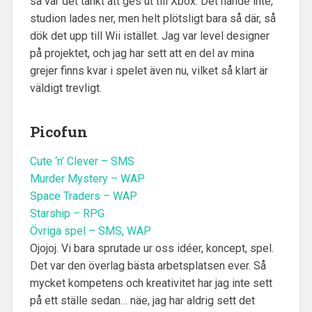
så var det tänkt att ges ut till Xbox. Det hände inte,
studion lades ner, men helt plötsligt bara så där, så
dök det upp till Wii istället. Jag var level designer
på projektet, och jag har sett att en del av mina
grejer finns kvar i spelet även nu, vilket så klart är
väldigt trevligt.
Picofun
Cute ‘n’ Clever – SMS
Murder Mystery – WAP
Space Traders – WAP
Starship – RPG
Övriga spel – SMS, WAP
Ojojoj. Vi bara sprutade ur oss idéer, koncept, spel.
Det var den överlag bästa arbetsplatsen ever. Så
mycket kompetens och kreativitet har jag inte sett
på ett ställe sedan… näe, jag har aldrig sett det