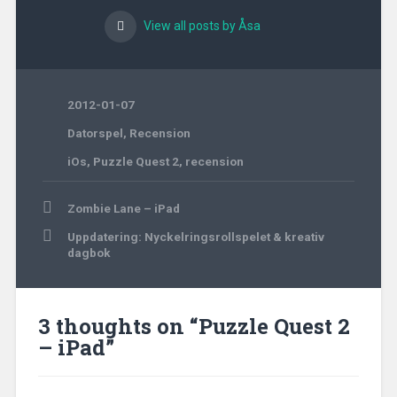
View all posts by Åsa
2012-01-07
Datorspel
,
Recension
iOs
,
Puzzle Quest 2
,
recension
Post
Zombie Lane – iPad
navigation
Uppdatering: Nyckelringsrollspelet & kreativ
dagbok
3 thoughts on “
Puzzle Quest 2
– iPad
”