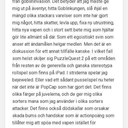
från goblininvasion. Det betyder att jag måste ge
mig ut på äventyr, hitta Goblinkungen, slå ihjäl en
mängd olika stackars varelser som inte har gjort
mig något, hitta skatter, levla upp, fixa ny utrustning,
hitta nya vapen och i stort sett bete mig som hjältar
gör lite allmänt så där. Som ett egoistiskt svin som
anser att ändamålen helgar medlen. Men det är en
diskussion för ett annat tillfälle kanske. I vilket fall
som helst skiljer sig PuzzleQuest 2 på ett områden
från resten av de generella och ganska stereotypa
rollspel som finns på iPad. I striderna spelar jag
bejeweled. Eller vad ett sådant pusselspel nu heter
när det inte är PopCap som har gjort det. Det finns
olika färger på juvelerna, och de ger mig olika
sorters mana som jag använder i olika sorters
attacker. Det finns också dödskallar som orsakar
skada bums och handskar som är actionpoäng som
tillåter mig att spöa med vapen istället för