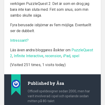
verkligen PuzzleQuest 2. Det är som en drog jag
bara inte kan sluta med. Fint som snus, som min
sambo skulle säga.
Fyra berusade isbjörnar av fem möjliga. Eventuellt
ser de dubbelt.
Intressant?
Läs även andra bloggares åsikter om
PuzzleQuest
2
,
Infinite Interactive
,
recension
,
iPad
,
spel
(Visited 251 times, 1 visits today)
Published by
Åsa
Officiell speldesigner sedan 2000, men har
varit involverad i spel och spelande sedan
mitten på 80-talet.