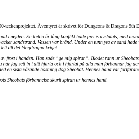
000-teckenprojektet
. Äventyret är skrivet för Dungeons & Dragons 5th E
nad i nejden. En trettio år lång konflikt hade precis avslutats, med mo
n vacker sandstrand. Vassen var bränd. Under en tunn yta av sand hade v
tt till det långdragna kriget.
e av frost i handen. Han sade ”ge mig spiran”. Blodet rann ur Sheob
 när jag sett in i ditt hjärta och i hjärtat på alla män förbannar jag d
d en sista väsande hostning dog Sheobat. Hennes hand var fortfarand
rots Sheobats förbannelse skurit spiran ur hennes hand.