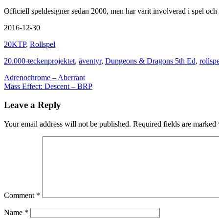
Officiell speldesigner sedan 2000, men har varit involverad i spel och
2016-12-30
20KTP
,
Rollspel
20.000-teckenprojektet
,
äventyr
,
Dungeons & Dragons 5th Ed
,
rollsp
Post
Adrenochrome – Aberrant
Mass Effect: Descent – BRP
navigation
Leave a Reply
Your email address will not be published.
Required fields are marked
Comment
*
Name
*