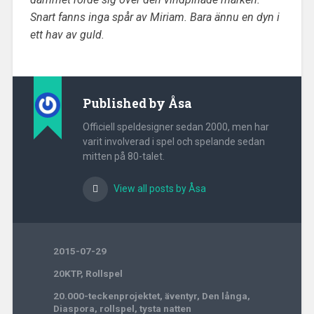
Snart fanns inga spår av Miriam. Bara ännu en dyn i
ett hav av guld.
Published by
Åsa
Officiell speldesigner sedan 2000, men har
varit involverad i spel och spelande sedan
mitten på 80-talet.
View all posts by Åsa
2015-07-29
20KTP
,
Rollspel
20.000-teckenprojektet
,
äventyr
,
Den långa
,
Diaspora
,
rollspel
,
tysta natten