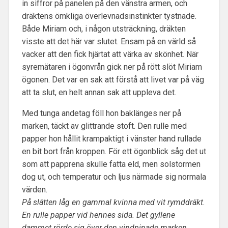
in siffror på panelen på den vänstra armen, och
dräktens ömkliga överlevnadsinstinkter tystnade.
Både Miriam och, i någon utsträckning, dräkten
visste att det här var slutet. Ensam på en värld så
vacker att den fick hjärtat att värka av skönhet. När
syremätaren i ögonvrån gick ner på rött slöt Miriam
ögonen. Det var en sak att förstå att livet var på väg
att ta slut, en helt annan sak att uppleva det.
Med tunga andetag föll hon baklänges ner på
marken, täckt av glittrande stoft. Den rulle med
papper hon hållit krampaktigt i vänster hand rullade
en bit bort från kroppen. För ett ögonblick såg det ut
som att papprena skulle fatta eld, men solstormen
dog ut, och temperatur och ljus närmade sig normala
värden.
På slätten låg en gammal kvinna med vit rymddräkt.
En rulle papper vid hennes sida. Det gyllene
dammet rörde sig över den vindpinade marken.