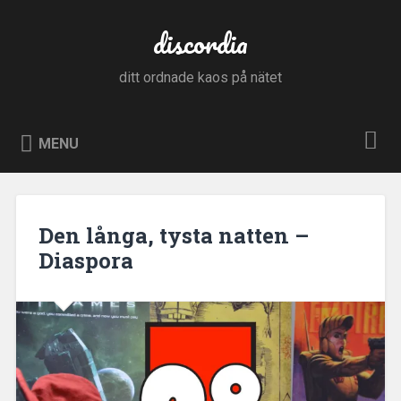
Skip
to
discordia
Search
content
ditt ordnade kaos på nätet
MENU
Den långa, tysta natten –
Diaspora