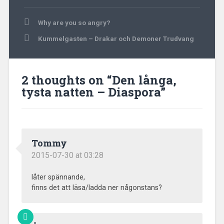
Post
Why are you so angry?
navigation
Kummelgasten – Drakar och Demoner Trudvang
2 thoughts on “
Den långa,
tysta natten – Diaspora
”
Tommy
2015-07-30 at 03:28
låter spännande,
finns det att läsa/ladda ner någonstans?