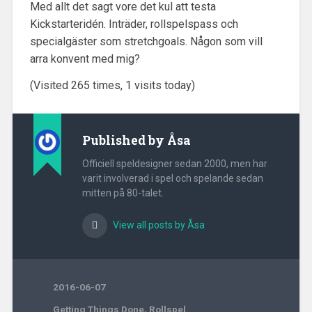
Med allt det sagt vore det kul att testa
Kickstarteridén. Inträder, rollspelspass och
specialgäster som stretchgoals. Någon som vill
arra konvent med mig?
(Visited 265 times, 1 visits today)
Published by
Åsa
Officiell speldesigner sedan 2000, men har
varit involverad i spel och spelande sedan
mitten på 80-talet.
View all posts by Åsa
2016-06-07
Getting Things Done
,
Rollspel