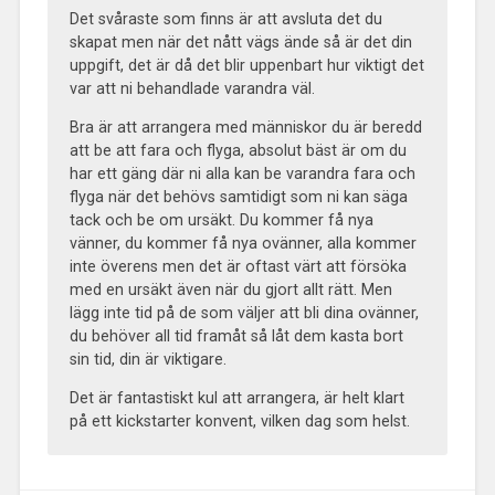
Det svåraste som finns är att avsluta det du
skapat men när det nått vägs ände så är det din
uppgift, det är då det blir uppenbart hur viktigt det
var att ni behandlade varandra väl.
Bra är att arrangera med människor du är beredd
att be att fara och flyga, absolut bäst är om du
har ett gäng där ni alla kan be varandra fara och
flyga när det behövs samtidigt som ni kan säga
tack och be om ursäkt. Du kommer få nya
vänner, du kommer få nya ovänner, alla kommer
inte överens men det är oftast värt att försöka
med en ursäkt även när du gjort allt rätt. Men
lägg inte tid på de som väljer att bli dina ovänner,
du behöver all tid framåt så låt dem kasta bort
sin tid, din är viktigare.
Det är fantastiskt kul att arrangera, är helt klart
på ett kickstarter konvent, vilken dag som helst.