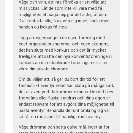
Våga och vinn, att inte försöka är att välja att
misslyckas. Låt de som inte vill vara med få
möjligheten att säga nej, gör det aldrig åt dem.
Dvs kontakta alla, förvänta dig inget, spela med
handen du lyckas få ihop.
Lägg arrangemanget i en egen förening med
eget organisationsnummer och egen ekonomi,
det kan sluta med konkurs och det är mycket
trevligare att sätta den nya konventsföreningen i
konkurs än den etablerade föreningen eller än
värre din privata ekonomi.
Om du väljer att, så ger du bort din tid för ett
fantastiskt äventyr vilket kan sluta på många sätt,
det är äventyret du kommer minnas. Om det blev
framgång eller fiasko i andras och dina ogon är
endast relevant för att avgöra dina möjligheter till
nästa äventyr. Behandla de runt omkring dig väl
så får du möjlighet till oändligt med äventyr.
Våga drömma och sätta galna mål, inget är för