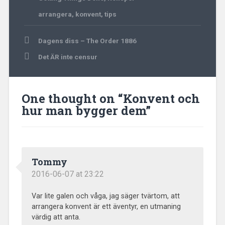
arrangera
,
konvent
,
tips
Post
Dagens diss – The Order 1886
navigation
Det ÄR inte censur
One thought on “
Konvent och
hur man bygger dem
”
Tommy
2016-06-07 at 23:22
Var lite galen och våga, jag säger tvärtom, att
arrangera konvent är ett äventyr, en utmaning
värdig att anta.