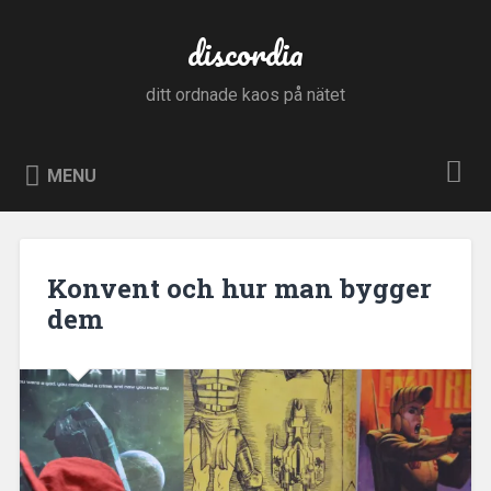
Skip
to
discordia
Search
content
ditt ordnade kaos på nätet
MENU
Konvent och hur man bygger
dem