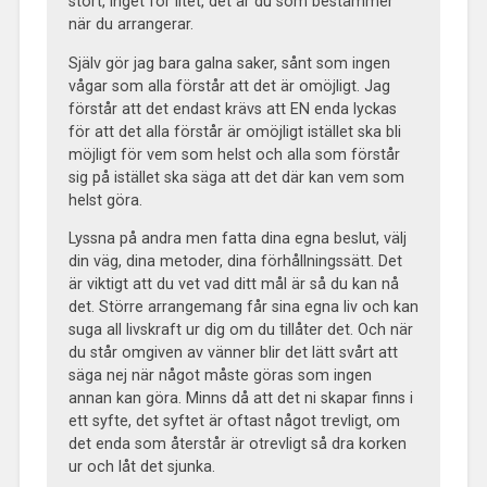
stort, inget för litet, det är du som bestämmer
när du arrangerar.
Själv gör jag bara galna saker, sånt som ingen
vågar som alla förstår att det är omöjligt. Jag
förstår att det endast krävs att EN enda lyckas
för att det alla förstår är omöjligt istället ska bli
möjligt för vem som helst och alla som förstår
sig på istället ska säga att det där kan vem som
helst göra.
Lyssna på andra men fatta dina egna beslut, välj
din väg, dina metoder, dina förhållningssätt. Det
är viktigt att du vet vad ditt mål är så du kan nå
det. Större arrangemang får sina egna liv och kan
suga all livskraft ur dig om du tillåter det. Och när
du står omgiven av vänner blir det lätt svårt att
säga nej när något måste göras som ingen
annan kan göra. Minns då att det ni skapar finns i
ett syfte, det syftet är oftast något trevligt, om
det enda som återstår är otrevligt så dra korken
ur och låt det sjunka.