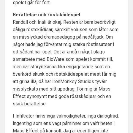
spelet går för fort.
Berättelse och röstskådespel
Randall och Inali är okej. Resten är bara bedrövligt
dåliga röstskådisar, särskilt volusen som låter som
en misslyckad dramapedagog på nedåttjack. Om
något hade jag förväntat mig starka röstinsatser i
ett sådant här spel. Det är ändå i något slags
samarbete med BioWare som spelet kommit till,
men när storyn känns lika engagerande som en
överkörd skunk och röstskådespelet mest får mig
att grina illa, då har IronMonkey Studios tyvärr
misslyckats med sitt uppdrag. För mig är Mass
Effect synonymt med goda röstskådisar och en
stark berättelse.
I Infiltrator finns inga valmöjligheter, inga dialogträd,
ingenting som ens vagt påminner om valfriheten i
Mass Effect på konsoll. Jag är egentligen inte