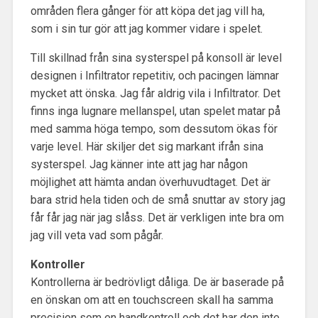
områden flera gånger för att köpa det jag vill ha,
som i sin tur gör att jag kommer vidare i spelet.
Till skillnad från sina systerspel på konsoll är level
designen i Infiltrator repetitiv, och pacingen lämnar
mycket att önska. Jag får aldrig vila i Infiltrator. Det
finns inga lugnare mellanspel, utan spelet matar på
med samma höga tempo, som dessutom ökas för
varje level. Här skiljer det sig markant ifrån sina
systerspel. Jag känner inte att jag har någon
möjlighet att hämta andan överhuvudtaget. Det är
bara strid hela tiden och de små snuttar av story jag
får får jag när jag slåss. Det är verkligen inte bra om
jag vill veta vad som pågår.
Kontroller
Kontrollerna är bedrövligt dåliga. De är baserade på
en önskan om att en touchscreen skall ha samma
precision som en handkontroll och det har den inte.