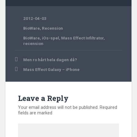
2012-04-03
BioWare
,
Recension
BioWare
,
iOs-spel
,
Mass Effect Infiltrator
,
recension
Post
Men ro hårt hela dagen då?
navigation
Mass Effect Galaxy – iPhone
Leave a Reply
Your email address will not be published.
Required
fields are marked