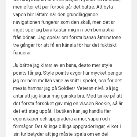
men efter ett par försök går det bättre. Att byta
vapen blir lättare när den grundläggande
navigationen fungerar som den skall, men det är
inget spel jag bara kastar mig in i och bemästrar
från början. Jag spelar om första banan åtminstone
tre gånger för att få en känsla för hur det faktiskt
fungerar.
Ju bättre jag klarar av en bana, desto mer style
points får jag. Style points avgör hur mycket pengar
jag ror hem mellan varje avsnitt i spelet, och för det
mesta hamnar jag på Soldier/ Veteran-nivå, så jag
antar att jag klarar mig ganska bra. Med tanke på att
det första försöket gav mig en vissen Rookie, så är
det ett steg uppåt. I butiken kan jag handla fler
egenskaper och uppgradera armor, vapen och
förmågor. Det är inga billiga uppgraderingar, vilket i
sin tur betyder att jag måste spela om en del