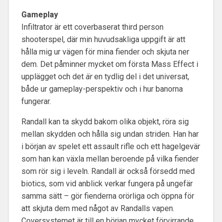
Gameplay
Infiltrator är ett coverbaserat third person
shooterspel, där min huvudsakliga uppgift är att
hålla mig ur vägen för mina fiender och skjuta ner
dem. Det påminner mycket om första Mass Effect i
upplägget och det
är
en tydlig del i det universat,
både ur gameplay-perspektiv och i hur banorna
fungerar.
Randall kan ta skydd bakom olika objekt, röra sig
mellan skydden och hålla sig undan striden. Han har
i början av spelet ett assault rifle och ett hagelgevär
som han kan växla mellan beroende på vilka fiender
som rör sig i leveln. Randall är också försedd med
biotics, som vid anblick verkar fungera på ungefär
samma sätt – gör fienderna orörliga och öppna för
att skjuta dem med något av Randalls vapen.
Coversystemet är till en början mycket förvirrande,