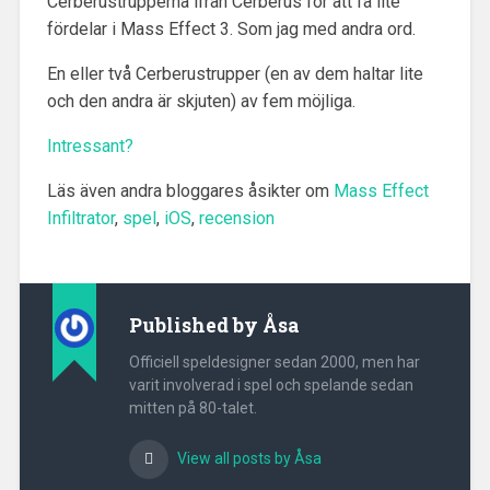
Cerberustrupperna ifrån Cerberus för att få lite
fördelar i Mass Effect 3. Som jag med andra ord.
En eller två Cerberustrupper (en av dem haltar lite
och den andra är skjuten) av fem möjliga.
Intressant?
Läs även andra bloggares åsikter om
Mass Effect
Infiltrator
,
spel
,
iOS
,
recension
Published by
Åsa
Officiell speldesigner sedan 2000, men har
varit involverad i spel och spelande sedan
mitten på 80-talet.
View all posts by Åsa